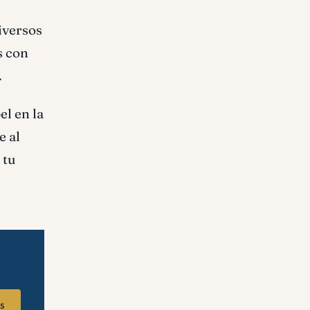
iversos
s con
.
el en la
e al
 tu
s