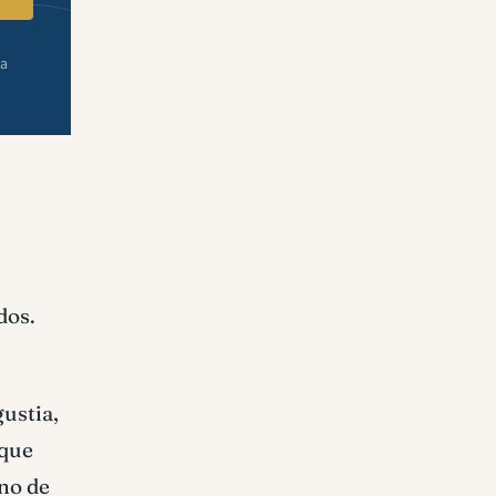
ra
dos.
ustia,
rque
ino de