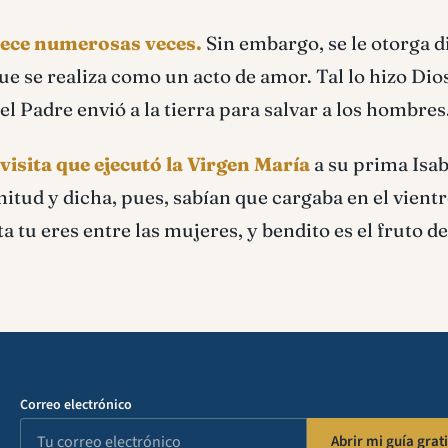
arece numerosas veces.
Sin embargo, se le otorga d
que se realiza como un acto de amor. Tal lo hizo Dio
el Padre envió a la tierra para salvar a los hombres
 visita que ejecutó la Virgen María
a su prima Isab
nitud y dicha, pues, sabían que cargaba en el vientr
a tu eres entre las mujeres, y bendito es el fruto de
Correo electrónico
Abrir mi guía grati