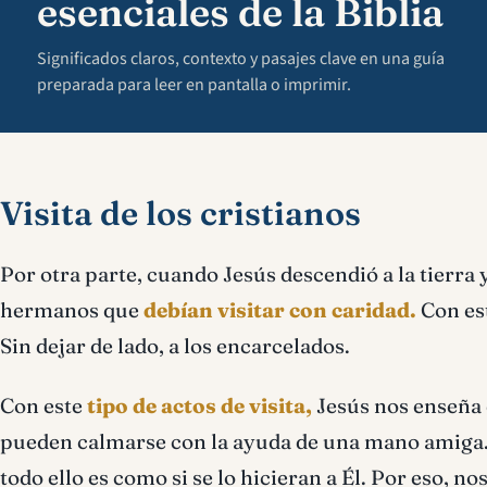
esenciales de la Biblia
Significados claros, contexto y pasajes clave en una guía
preparada para leer en pantalla o imprimir.
Visita de los cristianos
Por otra parte, cuando Jesús descendió a la tierra y 
hermanos que
debían visitar con caridad.
Con est
Sin dejar de lado, a los encarcelados.
Con este
tipo de actos de visita,
Jesús nos enseña 
pueden calmarse con la ayuda de una mano amiga. 
todo ello es como si se lo hicieran a Él. Por eso, 