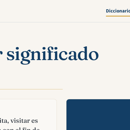
Diccionari
r significado
Mira esta 
ta, visitar es