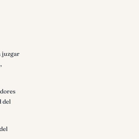
a juzgar
,
adores
 del
del