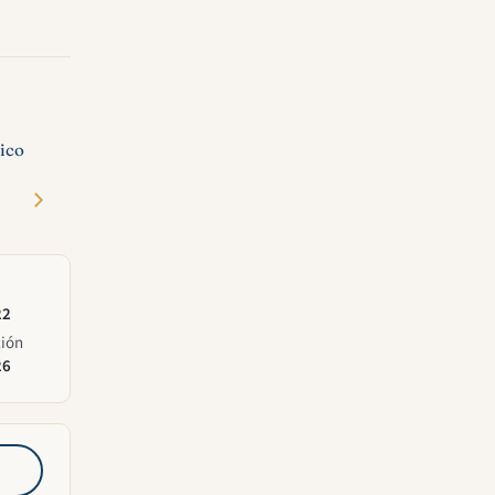
lico
22
ción
26