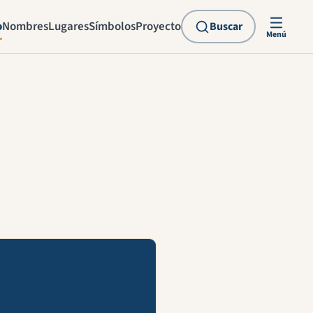
o
Nombres
Lugares
Símbolos
Proyecto
Buscar
Menú
explicación en vídeo