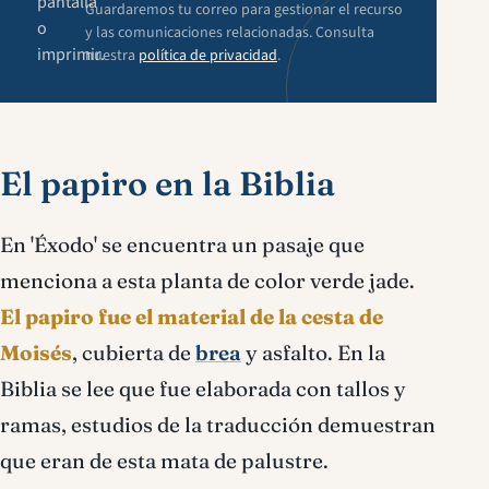
pantalla
Guardaremos tu correo para gestionar el recurso
o
y las comunicaciones relacionadas. Consulta
imprimir.
nuestra
política de privacidad
.
El papiro en la Biblia
En 'Éxodo' se encuentra un pasaje que
menciona a esta planta de color verde jade.
El papiro fue el material de la cesta de
Moisés
, cubierta de
brea
y asfalto. En la
Biblia se lee que fue elaborada con tallos y
ramas, estudios de la traducción demuestran
que eran de esta mata de palustre.