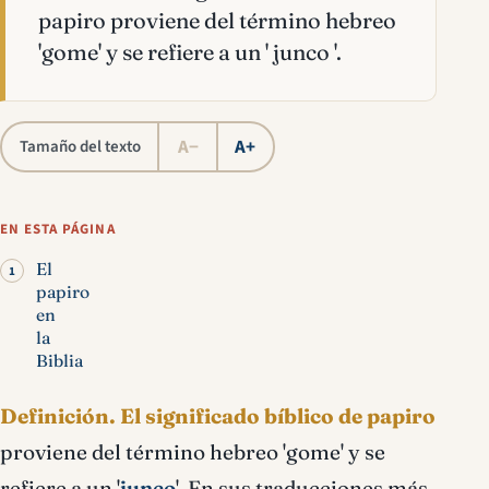
papiro proviene del término hebreo
'gome' y se refiere a un ' junco '.
A−
A+
Tamaño del texto
EN ESTA PÁGINA
El
papiro
en
la
Biblia
Definición.
El significado bíblico de papiro
proviene del término hebreo 'gome' y se
refiere a un '
junco
'. En sus traducciones más