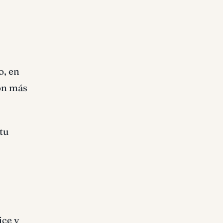
o, en
con más
tu
ice y