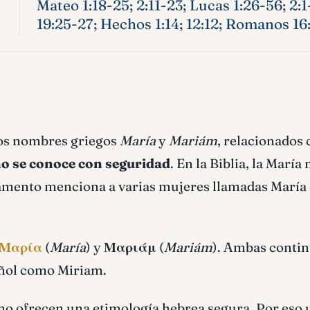
Mateo 1:18-25; 2:11-23; Lucas 1:26-56; 2:1
19:25-27; Hechos 1:14; 12:12; Romanos 16
los nombres griegos
María
y
Mariám
, relacionados 
o se conoce con seguridad
. En la Biblia, la María
tamento menciona a varias mujeres llamadas María
Μαρία
(
María
) y
Μαριάμ
(
Mariám
). Ambas contin
añol como Miriam.
no ofrecen una etimología hebrea segura. Por eso 