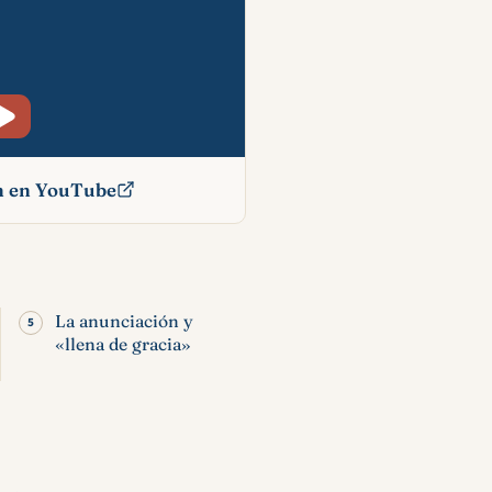
ón en YouTube
ia:
mbre y
n
La anunciación y
«llena de gracia»