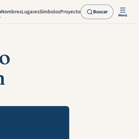
o
Nombres
Lugares
Símbolos
Proyecto
Buscar
Menú
do
n
explicación en vídeo