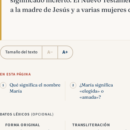
significado incierto. El Nuevo Testame
a la madre de Jesús y a varias mujeres 
A−
A+
Tamaño del texto
EN ESTA PÁGINA
Qué significa el nombre
¿María significa
María
«elegida» o
«amada»?
DATOS LÉXICOS
(OPCIONAL)
FORMA ORIGINAL
TRANSLITERACIÓN