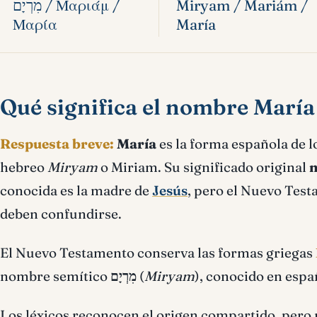
מִרְיָם / Μαριάμ /
Miryam / Mariám /
Μαρία
María
Qué significa el nombre María
Respuesta breve:
María
es la forma española de 
hebreo
Miryam
o Miriam. Su significado original
n
conocida es la madre de
Jesús
, pero el Nuevo Tes
deben confundirse.
El Nuevo Testamento conserva las formas griegas
nombre semítico
מִרְיָם
(
Miryam
), conocido en esp
Los léxicos reconocen el origen compartido, pero 