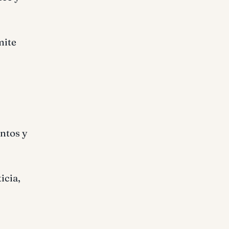
mite
entos y
icia,