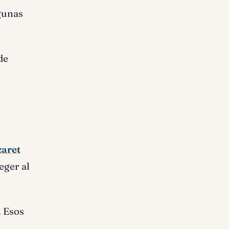
lgunas
de
aret
eger al
. Esos