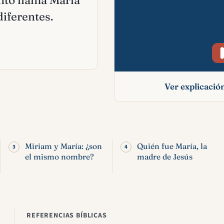
nto llama María
diferentes.
Ver explicaci
María en la Bibl
significado del no
quiénes fuero
Miriam y María: ¿son
Quién fue María, la
el mismo nombre?
madre de Jesús
REFERENCIAS BÍBLICAS