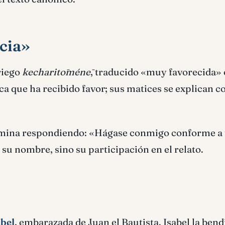
acia»
griego
kecharitōménē
, traducido «muy favorecida» 
ica que ha recibido favor; sus matices se explican 
rmina respondiendo: «Hágase conmigo conforme a 
su nombre, sino su participación en el relato.
abel
, embarazada de Juan el Bautista. Isabel la bend