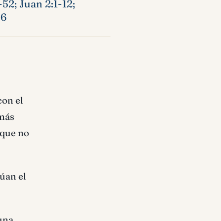
-52; Juan 2:1-12;
:6
con el
 más
 que no
úan el
una