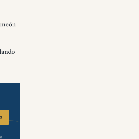
Simeón
ulando
s
ra