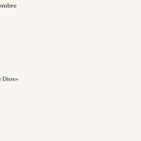
hombre
e Dios»