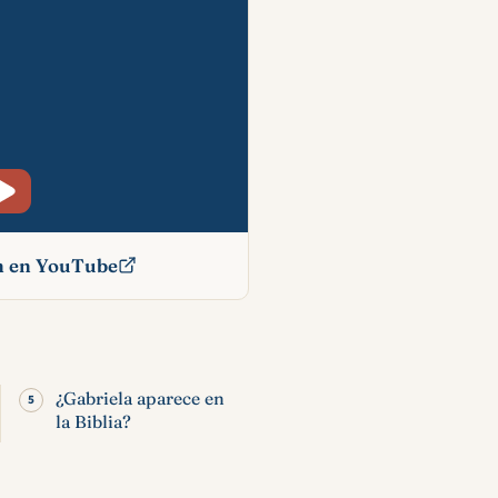
ón en YouTube
do del
con la
¿Gabriela aparece en
la Biblia?