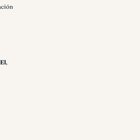
ación
El
,