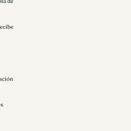
bla de
recibe
ración
es