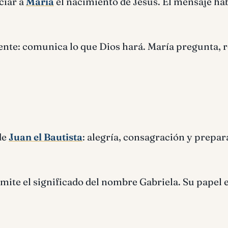
ciar a
María
el nacimiento de Jesús. El mensaje ha
ente: comunica lo que Dios hará. María pregunta, 
de
Juan el Bautista
: alegría, consagración y prepa
nsmite el significado del nombre Gabriela. Su papel 