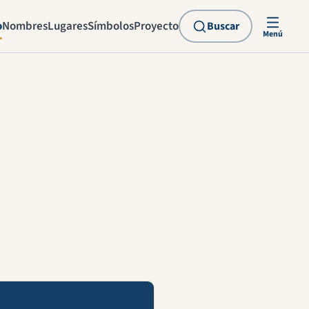
o
Nombres
Lugares
Símbolos
Proyecto
Buscar
Menú
explicación en vídeo