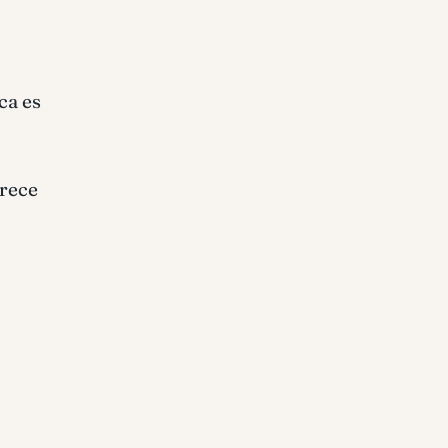
ca es
arece