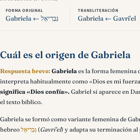
FORMA ORIGINAL
TRANSLITERACIÓN
Gabriela ← גַּבְרִיאֵל
Gabriela ← Gavri'el
Cuál es el origen de Gabriela
Respuesta breve:
Gabriela
es la forma femenina 
interpreta habitualmente como «Dios es mi fuerza
significa «Dios confía».
Gabriel sí aparece en Da
el texto bíblico.
Gabriela se formó como variante femenina de Gabr
hebreo
גַּבְרִיאֵל
(
Gavri'el
) y adapta su terminación a