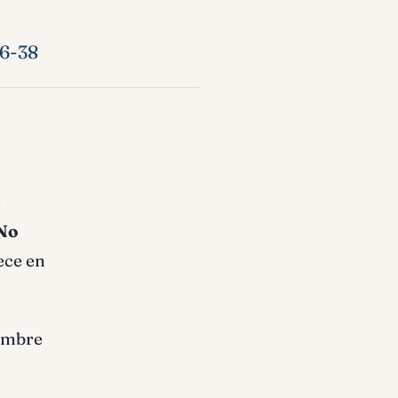
26-38
e
No
ece en
nombre