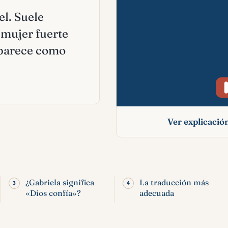
el. Suele
 mujer fuerte
 aparece como
Ver explicaci
Gabriela: significa
nombre y relación 
Biblia
¿Gabriela significa
La traducción más
«Dios confía»?
adecuada