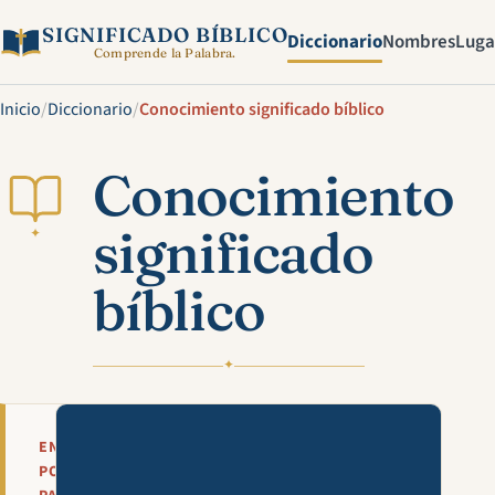
SIGNIFICADO BÍBLICO
Diccionario
Nombres
Luga
Comprende la Palabra.
Inicio
/
Diccionario
/
Conocimiento significado bíblico
Conocimiento
significado
✦
bíblico
✦
Mira esta explicación en víde
EN
POCAS