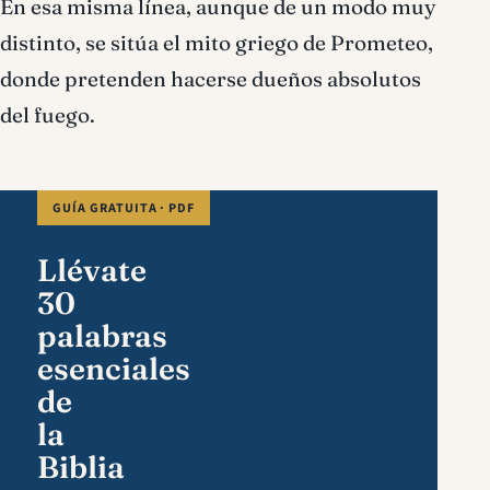
En esa misma lí­nea, aunque de un modo muy
distinto, se sitúa el mito griego de Prometeo,
donde pretenden hacerse dueños absolutos
del fuego.
GUÍA GRATUITA · PDF
Llévate
30
palabras
esenciales
de
la
Biblia