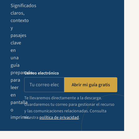
Significados
claros,
contexto
y
pasajes
clave
en
una
guía
preparada
Correo electrónico
para
Abrir mi guía gratis
leer
en
Te llevaremos directamente a la descarga.
pantalla
Guardaremos tu correo para gestionar el recurso
o
y las comunicaciones relacionadas. Consulta
imprimir.
nuestra
política de privacidad
.