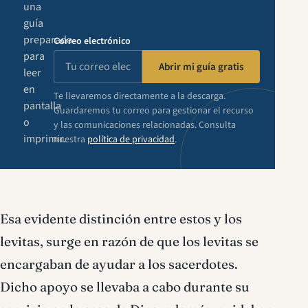
una
guía
preparada
Correo electrónico
para
Abrir mi guía gratis
leer
en
Te llevaremos directamente a la descarga.
pantalla
Guardaremos tu correo para gestionar el recurso
o
y las comunicaciones relacionadas. Consulta
imprimir.
nuestra
política de privacidad
.
Esa evidente distinción entre estos y los
levitas, surge en razón de que los levitas se
encargaban de ayudar a los sacerdotes.
Dicho apoyo se llevaba a cabo durante su