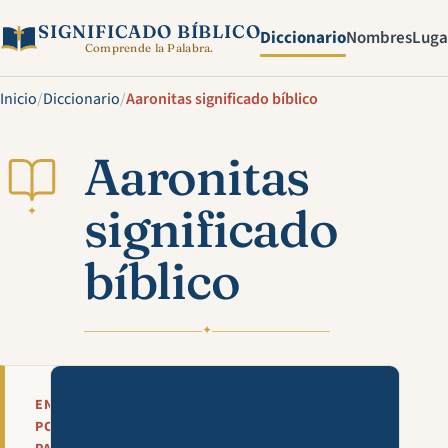
SIGNIFICADO BÍBLICO
Diccionario
Nombres
Luga
Comprende la Palabra.
Inicio
/
Diccionario
/
Aaronitas significado bíblico
Aaronitas
significado
✦
bíblico
✦
Mira esta explicación en víde
EN
POCAS