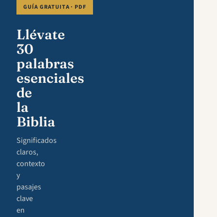
GUÍA GRATUITA · PDF
Llévate
30
palabras
esenciales
de
la
Biblia
Significados
claros,
contexto
y
pasajes
clave
en