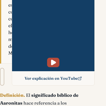
es
conocido
como
el
hermano
mayor
de
Moisés.
Tamaño
A−
A+
del
Ver explicación en YouTube
texto
Aaronitas significado
Definición.
El
significado bíblico de
bíblico
Aaronitas
hace referencia a los