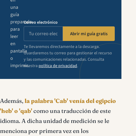
en
una
guía
preparada
Correo electrónico
para
Abrir mi guía gratis
leer
en
Te llevaremos directamente a la descarga.
pantalla
Guardaremos tu correo para gestionar el recurso
o
y las comunicaciones relacionadas. Consulta
imprimir.
nuestra
política de privacidad
.
Además,
la palabra 'Cab' venía del egipcio
'heb' o 'qab'
como una traducción de este
idioma. A dicha unidad de medición se le
menciona por primera vez en los