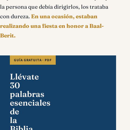
la persona que debía dirigirlos, los trataba
con dureza.
En una ocasión, estaban
realizando una fiesta en honor a Baal-
Berit.
GUÍA GRATUITA · PDF
Llévate
30
palabras
esenciales
de
la
Biblia