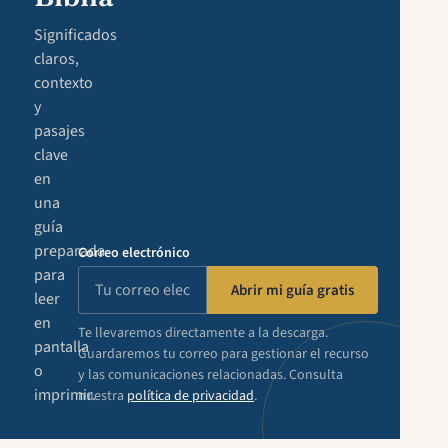
Significados
claros,
contexto
y
pasajes
clave
en
una
guía
preparada
Correo electrónico
para
Abrir mi guía gratis
leer
en
Te llevaremos directamente a la descarga.
pantalla
Guardaremos tu correo para gestionar el recurso
o
y las comunicaciones relacionadas. Consulta
imprimir.
nuestra
política de privacidad
.