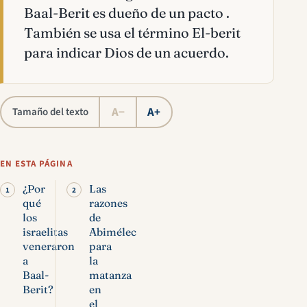
Baal-Berit es dueño de un pacto .
También se usa el término El-berit
para indicar Dios de un acuerdo.
A−
A+
Tamaño del texto
EN ESTA PÁGINA
¿Por
Las
qué
razones
los
de
israelitas
Abimélec
veneraron
para
a
la
Baal-
matanza
Berit?
en
el