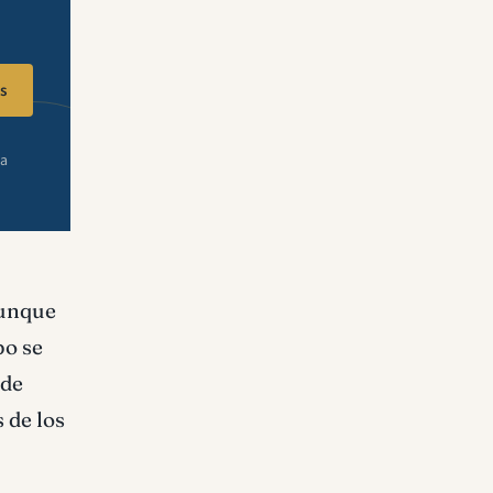
s
ra
Aunque
po se
nde
 de los