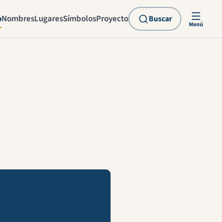
o
Nombres
Lugares
Símbolos
Proyecto
Buscar
Menú
explicación en vídeo