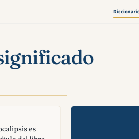
Diccionari
significado
Mira esta 
ocalipsis es