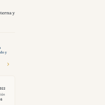
eterna y
a
ado y
2022
ción
26