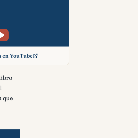
ón en YouTube
icado
libro
l
la que