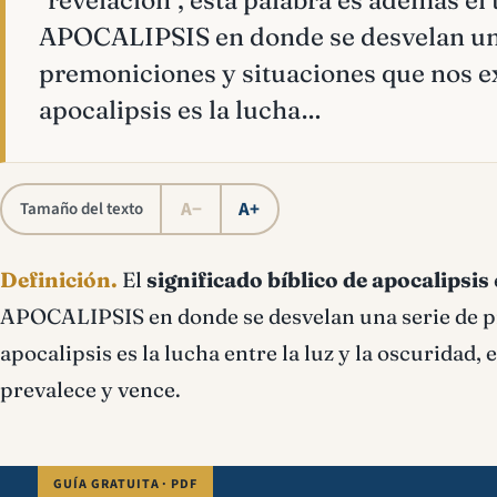
"revelación", esta palabra es además el t
APOCALIPSIS en donde se desvelan un
premoniciones y situaciones que nos ex
apocalipsis es la lucha…
A−
A+
Tamaño del texto
Definición.
El
significado bíblico de apocalipsis
APOCALIPSIS en donde se desvelan una serie de pr
apocalipsis es la lucha entre la luz y la oscuridad, 
prevalece y vence.
GUÍA GRATUITA · PDF