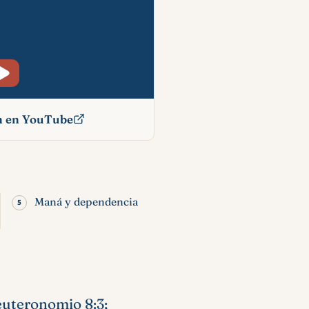
ón en YouTube
blia:
y
Maná y dependencia
Deuteronomio 8:3;