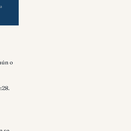
ra
mún o
:28.
n se