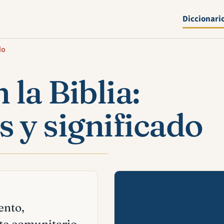
Diccionari
do
la Biblia:
s y significado
Mira esta 
ento,