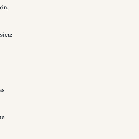
ión,
sica:
as
te