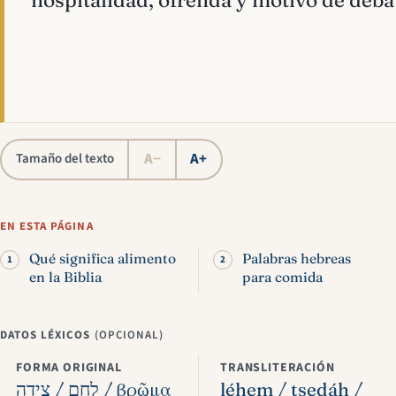
hospitalidad, ofrenda y motivo de deba
A−
A+
Tamaño del texto
EN ESTA PÁGINA
Qué significa alimento
Palabras hebreas
en la Biblia
para comida
DATOS LÉXICOS
(OPCIONAL)
FORMA ORIGINAL
TRANSLITERACIÓN
לֶחֶם / צֵידָה / βρῶμα
léḥem / tsedáh /