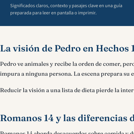
Significados claros, contexto y pasajes clave en una guía
preparada para leer en pantalla o imprimir.
La visión de Pedro en Hechos 
Pedro ve animales y recibe la orden de comer, per
impura a ninguna persona. La escena prepara su 
Reducir la visión a una lista de dieta pierde la int
Romanos 14 y las diferencias 
Romanos 14 aborda desacuerdos sobre comida y día