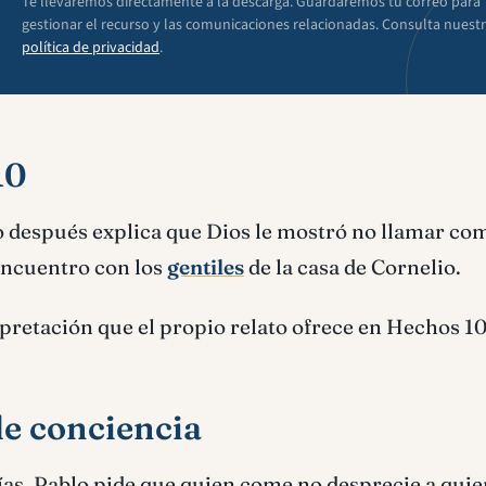
Te llevaremos directamente a la descarga. Guardaremos tu correo para
gestionar el recurso y las comunicaciones relacionadas. Consulta nuest
política de privacidad
.
10
o después explica que Dios le mostró no llamar co
encuentro con los
gentiles
de la casa de Cornelio.
erpretación que el propio relato ofrece en Hechos 10
de conciencia
s. Pablo pide que quien come no desprecie a quie