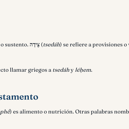
 o sustento.
צֵידָה
(
tsedáh
) se refiere a provisiones o
ecto llamar griegos a
tsedáh
y
léḥem
.
estamento
ophḗ
) es alimento o nutrición. Otras palabras nom