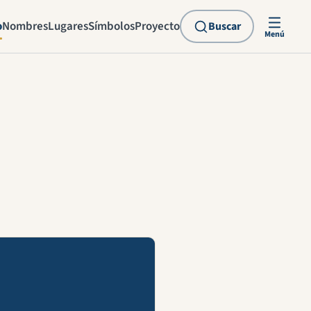
o
Nombres
Lugares
Símbolos
Proyecto
Buscar
Menú
explicación en vídeo