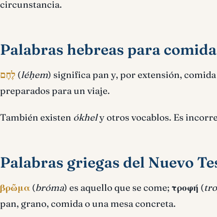
circunstancia.
Palabras hebreas para comida
לֶחֶם
(
léḥem
) significa pan y, por extensión, comida
preparados para un viaje.
También existen
ókhel
y otros vocablos. Es incorr
Palabras griegas del Nuevo T
βρῶμα
(
bróma
) es aquello que se come;
τροφή
(
tr
pan, grano, comida o una mesa concreta.