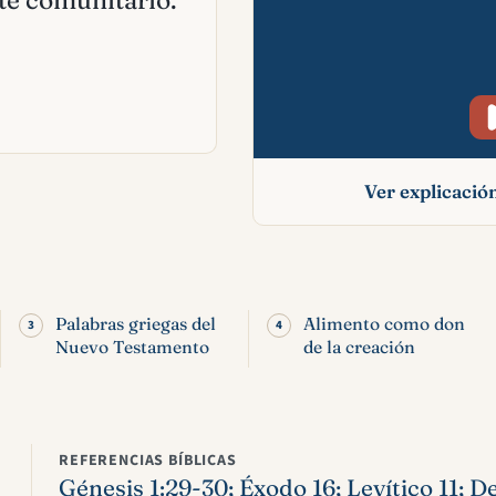
te comunitario.
Ver explicaci
Alimentos en la Bi
comida, leyes 
significado
Palabras griegas del
Alimento como don
Nuevo Testamento
de la creación
REFERENCIAS BÍBLICAS
Génesis 1:29-30; Éxodo 16; Levítico 11; 