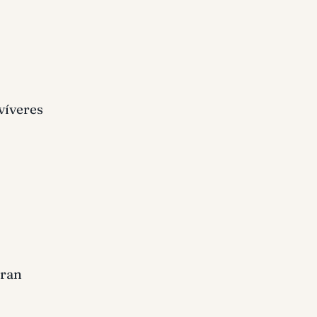
 víveres
bran