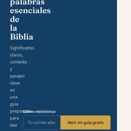
palabras
esenciales
de
la
Biblia
Significados
claros,
contexto
y
pasajes
clave
en
una
guía
preparada
Correo electrónico
para
Abrir mi guía gratis
leer