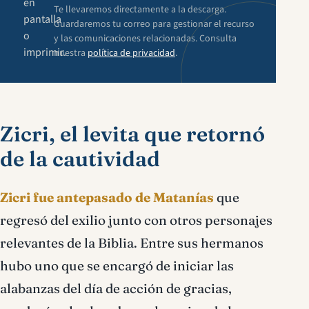
en
Te llevaremos directamente a la descarga.
pantalla
Guardaremos tu correo para gestionar el recurso
o
y las comunicaciones relacionadas. Consulta
imprimir.
nuestra
política de privacidad
.
Zicri, el levita que retornó
de la cautividad
Zicri fue antepasado de Matanías
que
regresó del exilio junto con otros personajes
relevantes de la Biblia. Entre sus hermanos
hubo uno que se encargó de iniciar las
alabanzas del día de acción de gracias,