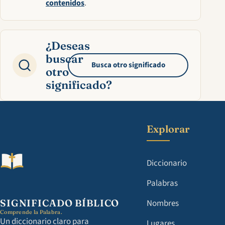
contenidos
.
¿Deseas
buscar
Busca otro significado
otro
significado?
Explorar
Diccionario
Palabras
SIGNIFICADO BÍBLICO
Nombres
Comprende la Palabra.
Un diccionario claro para
Lugares