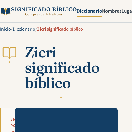
SIGNIFICADO BÍBLICO
Diccionario
Nombres
Luga
Comprende la Palabra.
Inicio
/
Diccionario
/
Zicri significado bíblico
Zicri
significado
✦
bíblico
✦
Mira esta explicación en víde
EN
POCAS