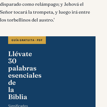
disparado como relámpago; y Jehová el
Señor tocará la trompeta, y luego irá entre
los torbellinos del austro.'
GUÍA GRATUITA · PDF
Llévate
30
palabras
esenciales
de
la
Biblia
Significados