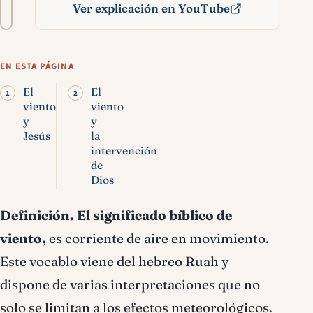
A−
A+
del
Ver explicación en YouTube
texto
Viento significado bíblico
EN ESTA PÁGINA
El
El
viento
viento
y
y
Jesús
la
intervención
de
Dios
Definición.
El significado bíblico de
viento,
es corriente de aire en movimiento.
Este vocablo viene del hebreo Ruah y
dispone de varias interpretaciones que no
solo se limitan a los efectos meteorológicos.