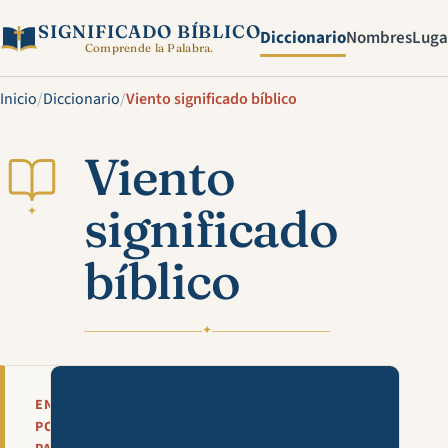
SIGNIFICADO BÍBLICO
Diccionario
Nombres
Luga
Comprende la Palabra.
Inicio
/
Diccionario
/
Viento significado bíblico
Viento
significado
✦
bíblico
✦
Mira esta explicación en víde
EN
POCAS