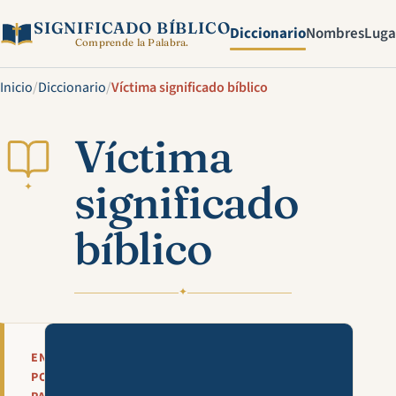
SIGNIFICADO BÍBLICO
Diccionario
Nombres
Luga
Comprende la Palabra.
Inicio
/
Diccionario
/
Víctima significado bíblico
Víctima
significado
✦
bíblico
✦
Mira esta explicación en víde
EN
POCAS