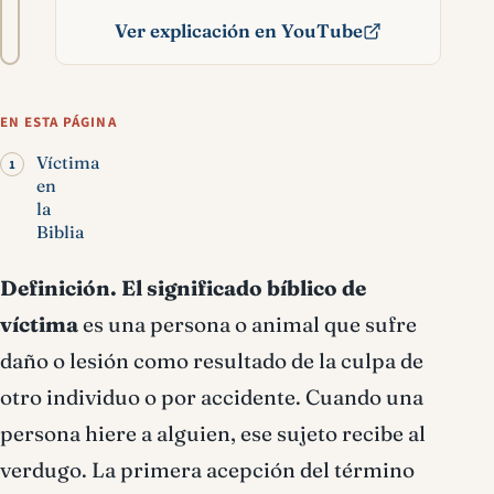
A−
A+
del
Ver explicación en YouTube
texto
Víctima significado
bíblico
EN ESTA PÁGINA
Víctima
en
la
Biblia
Definición.
El s
ignificado bíblico de
víctima
es una persona o animal que sufre
daño o lesión como resultado de la culpa de
otro individuo o por accidente. Cuando una
persona hiere a alguien, ese sujeto recibe al
verdugo. La primera acepción del término