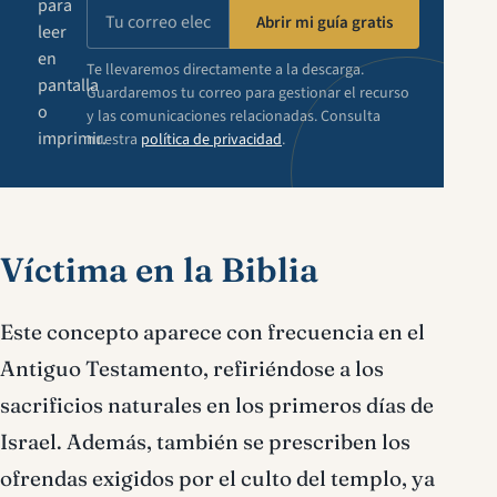
para
Abrir mi guía gratis
leer
en
Te llevaremos directamente a la descarga.
pantalla
Guardaremos tu correo para gestionar el recurso
o
y las comunicaciones relacionadas. Consulta
imprimir.
nuestra
política de privacidad
.
Víctima en la Biblia
Este concepto aparece con frecuencia en el
Antiguo Testamento, refiriéndose a los
sacrificios naturales en los primeros días de
Israel. Además, también se prescriben los
ofrendas exigidos por el culto del templo, ya