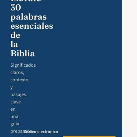
30
palabras
esenciales
de
la
Biblia
Significados
claros,
contexto
y
pasajes
clave
en
una
guía
preparada
Correo electrónico