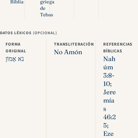
Biblia
griega
de
Tebas
DATOS LÉXICOS
(OPCIONAL)
FORMA
TRANSLITERACIÓN
REFERENCIAS
ORIGINAL
No Amón
BÍBLICAS
נֹא אָמוֹן
Nah
úm
3:8-
10;
Jere
mía
s
46:2
5;
Eze