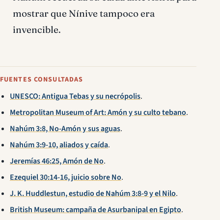
mostrar que Nínive tampoco era
invencible.
FUENTES CONSULTADAS
UNESCO: Antigua Tebas y su necrópolis
.
Metropolitan Museum of Art: Amón y su culto tebano
.
Nahúm 3:8, No-Amón y sus aguas
.
Nahúm 3:9-10, aliados y caída
.
Jeremías 46:25, Amón de No
.
Ezequiel 30:14-16, juicio sobre No
.
J. K. Huddlestun, estudio de Nahúm 3:8-9 y el Nilo
.
British Museum: campaña de Asurbanipal en Egipto
.