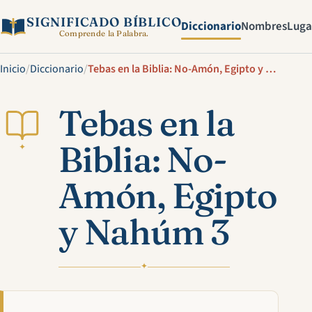
SIGNIFICADO BÍBLICO
Diccionario
Nombres
Luga
Comprende la Palabra.
Inicio
/
Diccionario
/
Tebas en la Biblia: No-Amón, Egipto y Nahúm 3
Tebas en la
Biblia: No-
✦
Amón, Egipto
y Nahúm 3
✦