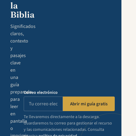
la
Biblia
Significados
claros,
contexto
y
pasajes
clave
en
una
guía
preparada
Correo electrónico
para
Abrir mi guía gratis
leer
en
Te llevaremos directamente a la descarga.
pantalla
Guardaremos tu correo para gestionar el recurso
o
y las comunicaciones relacionadas. Consulta
imprimir.