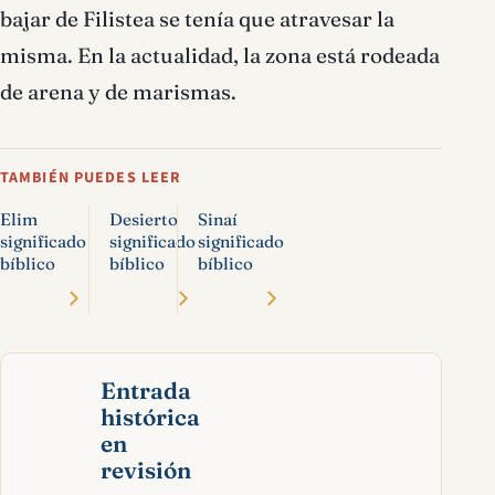
bajar de Filistea se tenía que atravesar la
misma. En la actualidad, la zona está rodeada
de arena y de marismas.
TAMBIÉN PUEDES LEER
Elim
Desierto
Sinaí
significado
significado
significado
bíblico
bíblico
bíblico
Entrada
histórica
en
revisión