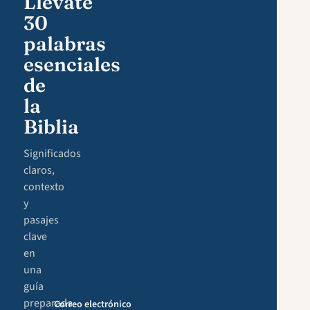
Llévate
30
palabras
esenciales
de
la
Biblia
Significados
claros,
contexto
y
pasajes
clave
en
una
guía
preparada
Correo electrónico