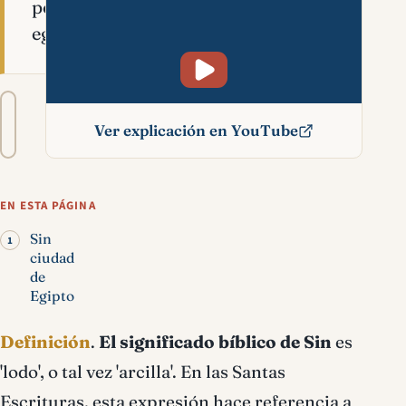
población
egipcia.
Tamaño
A−
A+
del
Ver explicación en YouTube
texto
Sin significado bíblico
EN ESTA PÁGINA
Sin
ciudad
de
Egipto
Definición
.
El significado bíblico de Sin
es
'lodo', o tal vez 'arcilla'. En las Santas
Escrituras, esta expresión hace referencia a