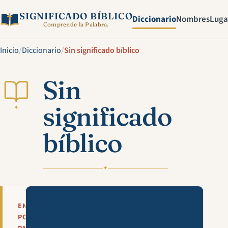
SIGNIFICADO BÍBLICO
Diccionario
Nombres
Luga
Comprende la Palabra.
Inicio
/
Diccionario
/
Sin significado bíblico
Sin
significado
✦
bíblico
✦
Mira esta explicación en víde
EN
POCAS