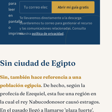
para
Abrir mi guía gratis
leer
en
Te llevaremos directamente a la descarga.
pantalla
Guardaremos tu correo para gestionar el recurso
o
y las comunicaciones relacionadas. Consulta
imprimir.
nuestra
política de privacidad
.
Sin ciudad de Egipto
Sin, también hace referencia a una
población egipcia
. De hecho, según la
profecía de Ezequiel, esta fue una región en
la cual el rey Nabucodonosor causó estragos.
En el pasado llegó a llamarse 'plaza fuerte'.