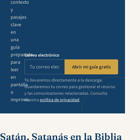
contexto
y
pasajes
clave
en
una
guía
preparada
Correo electrónico
para
Abrir mi guía gratis
leer
en
Te llevaremos directamente a la descarga.
pantalla
Guardaremos tu correo para gestionar el recurso
o
y las comunicaciones relacionadas. Consulta
imprimir.
nuestra
política de privacidad
.
Satán, Satanás en la Biblia