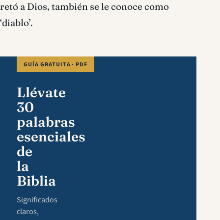
retó a Dios, también se le conoce como
‘diablo’.
GUÍA GRATUITA · PDF
Llévate
30
palabras
esenciales
de
la
Biblia
Significados
claros,