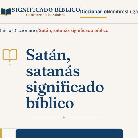
SIGNIFICADO BÍBLICO
Diccionario
Nombres
Luga
Comprende la Palabra.
Inicio
/
Diccionario
/
Satán, satanás significado bíblico
Satán,
satanás
✦
significado
bíblico
✦
Mira esta explicación en víde