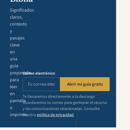
Significados
claros,
contexto
y
pasajes
clave
en
una
guía
preparada
Correo electrónico
para
Abrir mi guía gratis
leer
en
Te llevaremos directamente a la descarga.
pantalla
Guardaremos tu correo para gestionar el recurso
o
y las comunicaciones relacionadas. Consulta
imprimir.
nuestra
política de privacidad
.