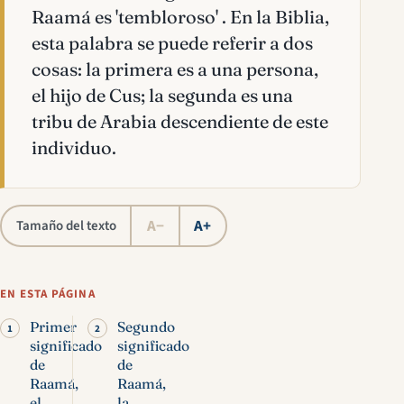
Raamá es 'tembloroso' . En la Biblia,
esta palabra se puede referir a dos
cosas: la primera es a una persona,
el hijo de Cus; la segunda es una
tribu de Arabia descendiente de este
individuo.
A−
A+
Tamaño del texto
EN ESTA PÁGINA
Primer
Segundo
significado
significado
de
de
Raamá,
Raamá,
el
la