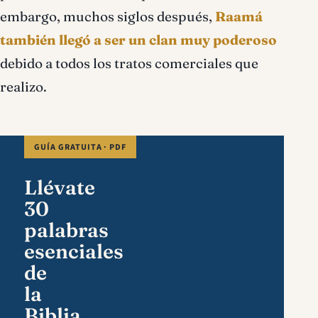
embargo, muchos siglos después,
Raamá
también llegó a ser un clan muy poderoso
debido a todos los tratos comerciales que
realizo.
GUÍA GRATUITA · PDF
Llévate
30
palabras
esenciales
de
la
Biblia