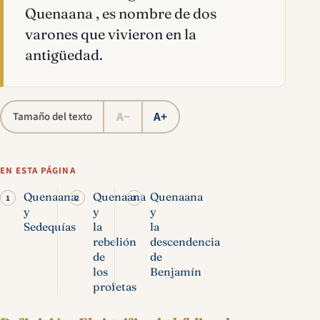
Quenaana , es nombre de dos
varones que vivieron en la
antigüedad.
A−
A+
Tamaño del texto
EN ESTA PÁGINA
Quenaana
Quenaana
Quenaana
y
y
y
Sedequías
la
la
rebelión
descendencia
de
de
los
Benjamín
profetas