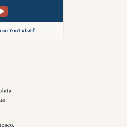
ón en YouTube
íblico
plata
que
tosco.