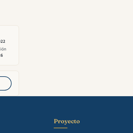
022
ción
26
Proyecto