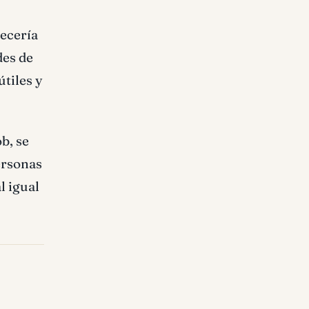
recería
des de
tiles y
b, se
personas
l igual