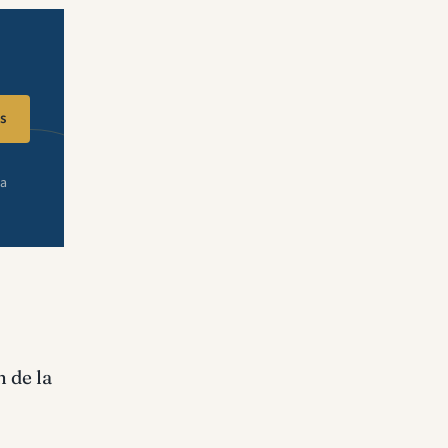
s
ra
 de la