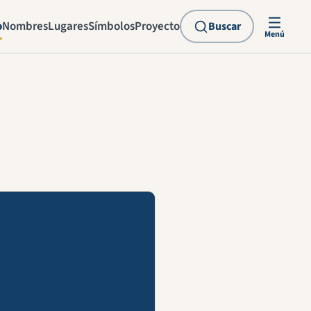
o
Nombres
Lugares
Símbolos
Proyecto
Buscar
Menú
explicación en vídeo