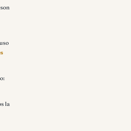
 son
 uso
es
o:
s la