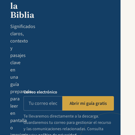
la
Biblia
Significados
claros,
contexto
y
pasajes
clave
en
una
guía
preparada
Correo electrónico
para
Abrir mi guía gratis
leer
en
Te llevaremos directamente a la descarga.
pantalla
Guardaremos tu correo para gestionar el recurso
o
y las comunicaciones relacionadas. Consulta