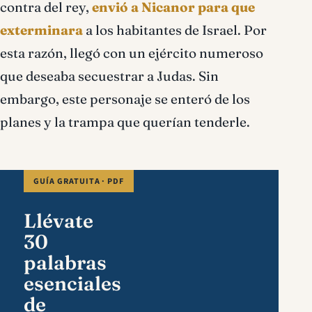
contra del rey,
envió a Nicanor para que
exterminara
a los habitantes de Israel. Por
esta razón, llegó con un ejército numeroso
que deseaba secuestrar a Judas. Sin
embargo, este personaje se enteró de los
planes y la trampa que querían tenderle.
GUÍA GRATUITA · PDF
Llévate
30
palabras
esenciales
de