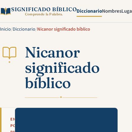
SIGNIFICADO BÍBLICO
Diccionario
Nombres
Luga
Comprende la Palabra.
Inicio
/
Diccionario
/
Nicanor significado bíblico
Nicanor
significado
✦
bíblico
✦
Mira esta explicación en víde
EN
POCAS