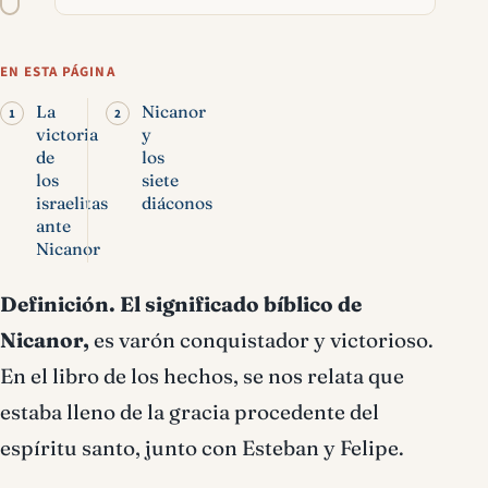
texto
Nicanor significado
bíblico
EN ESTA PÁGINA
La
Nicanor
victoria
y
de
los
los
siete
israelitas
diáconos
ante
Nicanor
Definición.
El significado bíblico de
Nicanor,
es varón conquistador y victorioso.
En el libro de los hechos, se nos relata que
estaba lleno de la gracia procedente del
espíritu santo, junto con Esteban y Felipe.