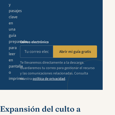
y
pasajes
clave
en
una
guía
preparada
Correo electrónico
para
Abrir mi guía gratis
leer
en
Te llevaremos directamente a la descarga.
pantalla
Guardaremos tu correo para gestionar el recurso
o
y las comunicaciones relacionadas. Consulta
imprimir.
nuestra
política de privacidad
.
Expansión del culto a