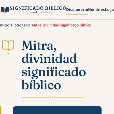
SIGNIFICADO BÍBLICO
Diccionario
Nombres
Luga
Comprende la Palabra.
Inicio
/
Diccionario
/
Mitra, divinidad significado bíblico
Mitra,
divinidad
✦
significado
bíblico
✦
Mira esta explicación en víde