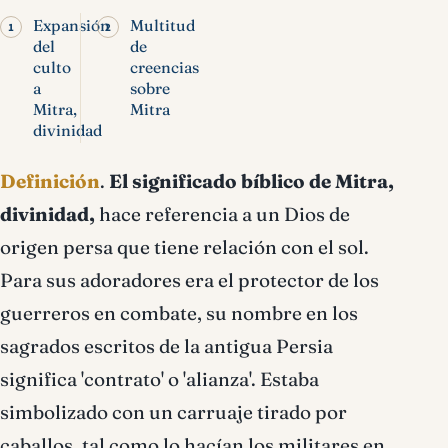
Expansión
Multitud
del
de
culto
creencias
a
sobre
Mitra,
Mitra
divinidad
Definición
.
El significado bíblico de Mitra,
divinidad,
hace referencia a un Dios de
origen persa que tiene relación con el sol.
Para sus adoradores era el protector de los
guerreros en combate, su nombre en los
sagrados escritos de la antigua Persia
significa 'contrato' o 'alianza'. Estaba
simbolizado con un carruaje tirado por
caballos, tal como lo hacían los militares en