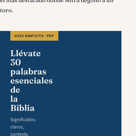
el más destacado donde Mitra degolló a un
toro.
GUÍA GRATUITA · PDF
Llévate
30
palabras
esenciales
de
la
Biblia
Significados
claros,
contexto