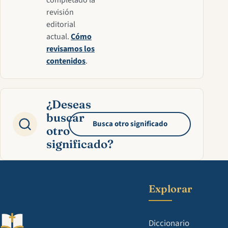
completado la
revisión
editorial
actual.
Cómo
revisamos los
contenidos
.
¿Deseas
buscar
Busca otro significado
otro
significado?
Explorar
Diccionario