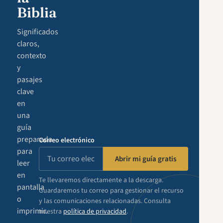
Biblia
Significados
claros,
contexto
y
pasajes
clave
en
una
guía
preparada
Correo electrónico
para
Abrir mi guía gratis
leer
en
Te llevaremos directamente a la descarga.
pantalla
Guardaremos tu correo para gestionar el recurso
o
y las comunicaciones relacionadas. Consulta
imprimir.
nuestra
política de privacidad
.