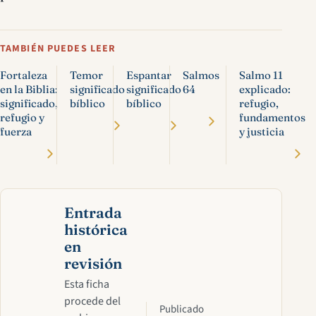
TAMBIÉN PUEDES LEER
Fortaleza
Temor
Espantar
Salmos
Salmo 11
en la Biblia:
significado
significado
64
explicado:
significado,
bíblico
bíblico
refugio,
refugio y
fundamentos
fuerza
y justicia
Entrada
histórica
en
revisión
Esta ficha
procede del
Publicado