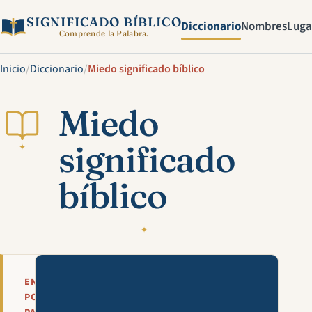
SIGNIFICADO BÍBLICO
Diccionario
Nombres
Luga
Comprende la Palabra.
Inicio
/
Diccionario
/
Miedo significado bíblico
Miedo
significado
✦
bíblico
✦
Mira esta explicación en víde
EN
POCAS