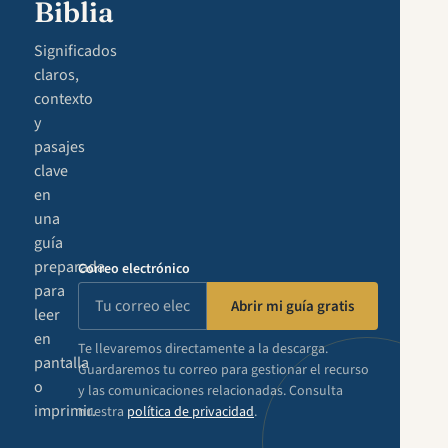
Biblia
Significados
claros,
contexto
y
pasajes
clave
en
una
guía
preparada
Correo electrónico
para
Abrir mi guía gratis
leer
en
Te llevaremos directamente a la descarga.
pantalla
Guardaremos tu correo para gestionar el recurso
o
y las comunicaciones relacionadas. Consulta
imprimir.
nuestra
política de privacidad
.