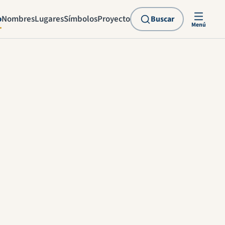
o
Nombres
Lugares
Símbolos
Proyecto
Buscar
Menú