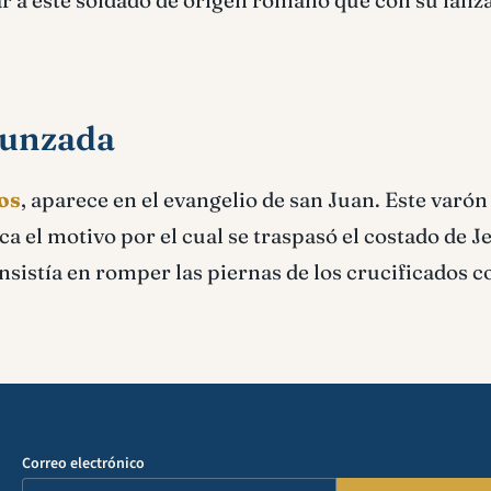
tar a este soldado de origen romano que con su lanz
punzada
os
, aparece en el evangelio de san Juan. Este varón
ca el motivo por el cual se traspasó el costado de J
sistía en romper las piernas de los crucificados c
Correo electrónico