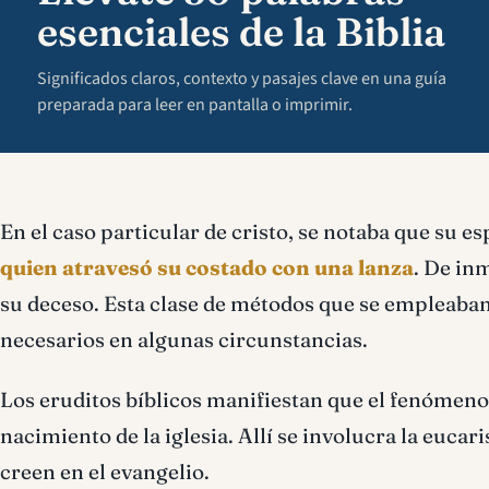
esenciales de la Biblia
Significados claros, contexto y pasajes clave en una guía
preparada para leer en pantalla o imprimir.
En el caso particular de cristo, se notaba que su es
quien atravesó su costado con una lanza
. De in
su deceso. Esta clase de métodos que se empleaban
necesarios en algunas circunstancias.
Los eruditos bíblicos manifiestan que el fenómeno 
nacimiento de la iglesia. Allí se involucra la eucar
creen en el evangelio.