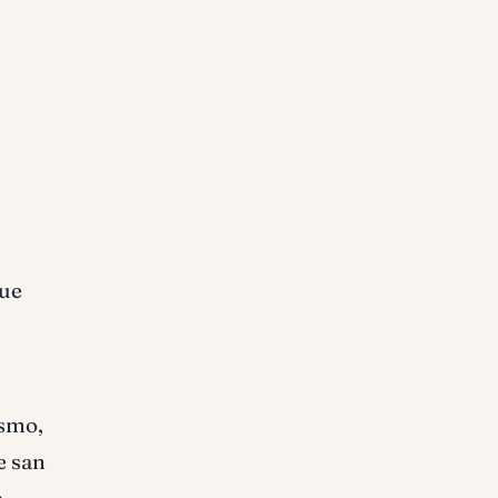
ue
,
ismo,
e san