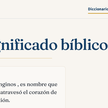
Diccionari
nificado bíblico
onginos , es nombre que
atravesó el corazón de
xión.