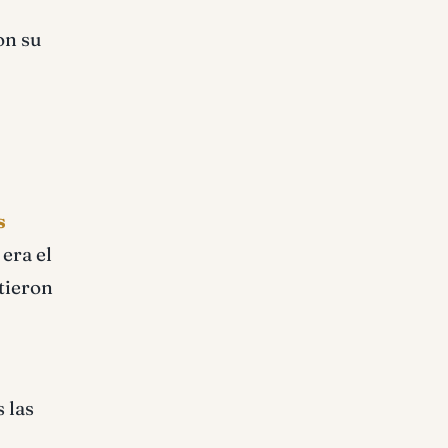
on su
s
era el
tieron
 las