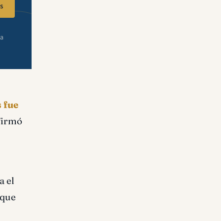
s
ra
 fue
firmó
a el
 que