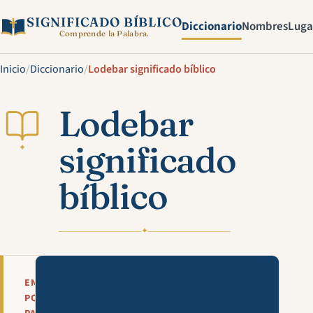
SIGNIFICADO BÍBLICO
Diccionario
Nombres
Luga
Comprende la Palabra.
Inicio
/
Diccionario
/
Lodebar significado bíblico
Lodebar
significado
✦
bíblico
✦
Mira esta explicación en víde
EN
POCAS