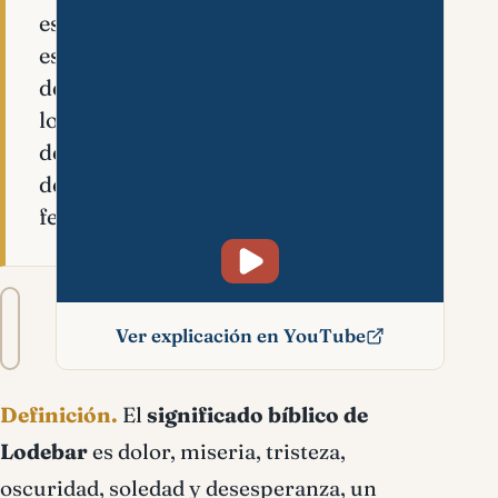
estado
espiritual
de
los
despojados
de
fe.
Tamaño
A−
A+
del
Ver explicación en YouTube
texto
Lodebar significado
Definición.
El
significado bíblico de
bíblico
Lodebar
es dolor, miseria, tristeza,
oscuridad, soledad y desesperanza, un