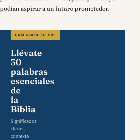
podían aspirar a un futuro prometedor.
GUÍA GRATUITA · PDF
Llévate
30
palabras
esenciales
de
la
Biblia
Significados
claros,
contexto