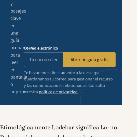
y
pasajes
clave
en
una
guía
preparada
Correo electrónico
para
Abrir mi guía gratis
leer
en
Te llevaremos directamente a la descarga.
pantalla
Guardaremos tu correo para gestionar el recurso
o
y las comunicaciones relacionadas. Consulta
imprimir.
nuestra
política de privacidad
.
Etimológicamente Lodebar significa Lo: no,