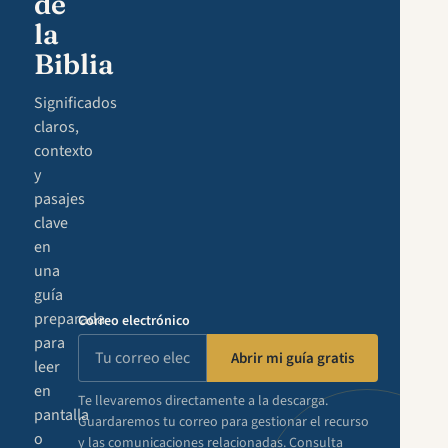
de
la
Biblia
Significados
claros,
contexto
y
pasajes
clave
en
una
guía
preparada
Correo electrónico
para
Abrir mi guía gratis
leer
en
Te llevaremos directamente a la descarga.
pantalla
Guardaremos tu correo para gestionar el recurso
o
y las comunicaciones relacionadas. Consulta