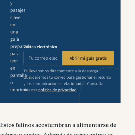
y
pasajes
clave
en
una
guía
preparada
Correo electrónico
para
Abrir mi guía gratis
leer
en
Te llevaremos directamente a la descarga.
pantalla
Guardaremos tu correo para gestionar el recurso
o
y las comunicaciones relacionadas. Consulta
imprimir.
nuestra
política de privacidad
.
Estos felinos acostumbran a alimentarse de
cabras y ovejos. Además de otros animales