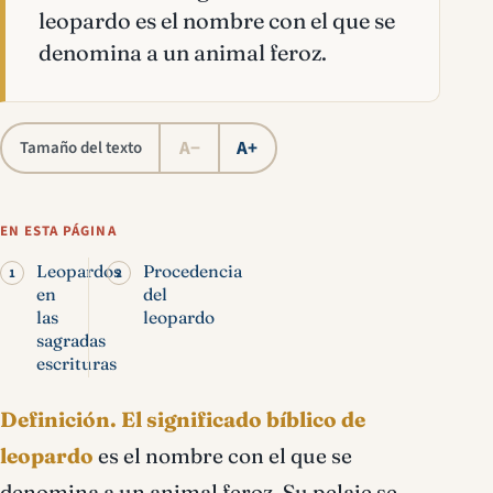
leopardo es el nombre con el que se
denomina a un animal feroz.
A−
A+
Tamaño del texto
EN ESTA PÁGINA
Leopardos
Procedencia
en
del
las
leopardo
sagradas
escrituras
Definición.
El significado bíblico de
leopardo
es el nombre con el que se
denomina a un animal feroz. Su pelaje se