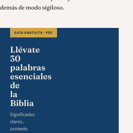
demás de modo sigiloso.
GUÍA GRATUITA · PDF
Llévate
30
palabras
esenciales
de
la
Biblia
Significados
claros,
contexto