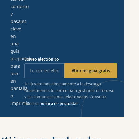
contexto
y
pasajes
clave
en
una
guía
preparada
Correo electrónico
para
Abrir mi guía gratis
leer
en
Te llevaremos directamente a la descarga.
pantalla
Guardaremos tu correo para gestionar el recurso
o
y las comunicaciones relacionadas. Consulta
imprimir.
nuestra
política de privacidad
.