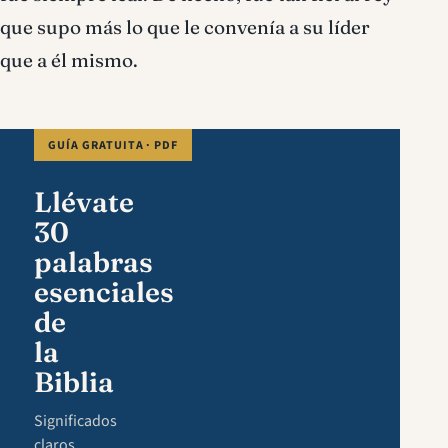
que supo más lo que le convenía a su líder
que a él mismo.
GUÍA GRATUITA · PDF
Llévate
30
palabras
esenciales
de
la
Biblia
Significados
claros,