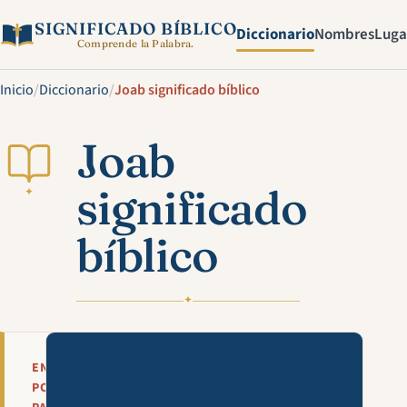
SIGNIFICADO BÍBLICO
Diccionario
Nombres
Luga
Comprende la Palabra.
Inicio
/
Diccionario
/
Joab significado bíblico
Joab
significado
✦
bíblico
✦
Mira esta explicación en víde
EN
POCAS