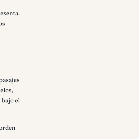
resenta.
os
pasajes
elos,
 bajo el
 orden