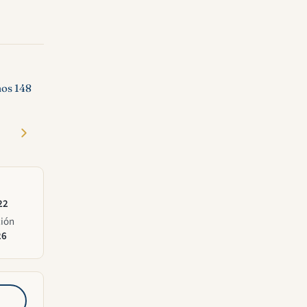
os 148
22
ción
26