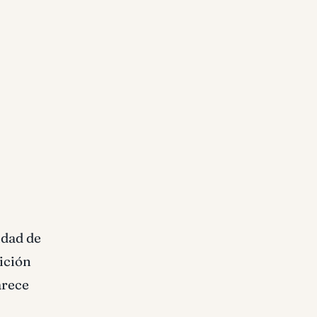
idad de
sición
arece