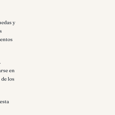
uedas y
s
mentos
.
arse en
 de los
 esta
s