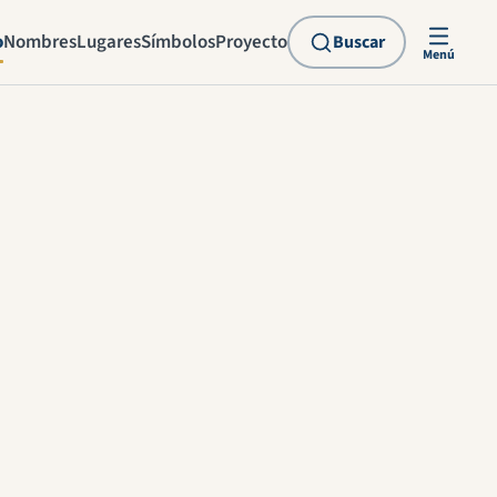
o
Nombres
Lugares
Símbolos
Proyecto
Buscar
Menú