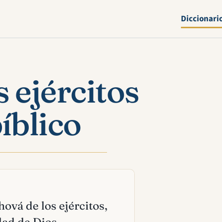
Diccionari
s ejércitos
íblico
hová de los ejércitos,