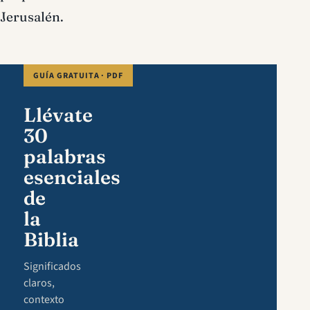
Jerusalén.
GUÍA GRATUITA · PDF
Llévate
30
palabras
esenciales
de
la
Biblia
Significados
claros,
contexto