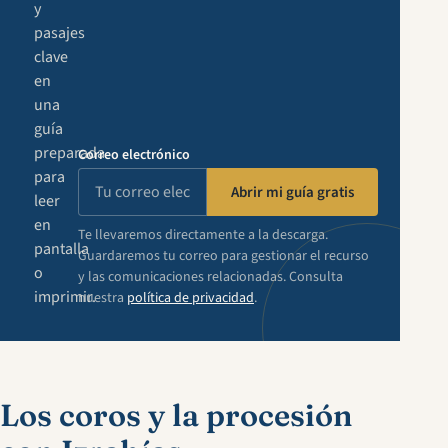
y
pasajes
clave
en
una
guía
preparada
Correo electrónico
para
Abrir mi guía gratis
leer
en
Te llevaremos directamente a la descarga.
pantalla
Guardaremos tu correo para gestionar el recurso
o
y las comunicaciones relacionadas. Consulta
imprimir.
nuestra
política de privacidad
.
Los coros y la procesión