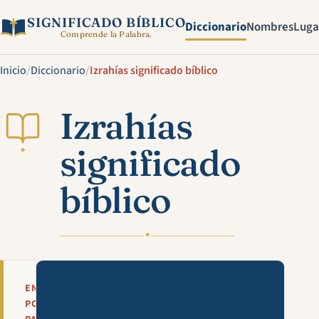
SIGNIFICADO BÍBLICO
Diccionario
Nombres
Luga
Comprende la Palabra.
Inicio
/
Diccionario
/
Izrahías significado bíblico
Izrahías
significado
✦
bíblico
✦
Mira esta explicación en víde
EN
POCAS