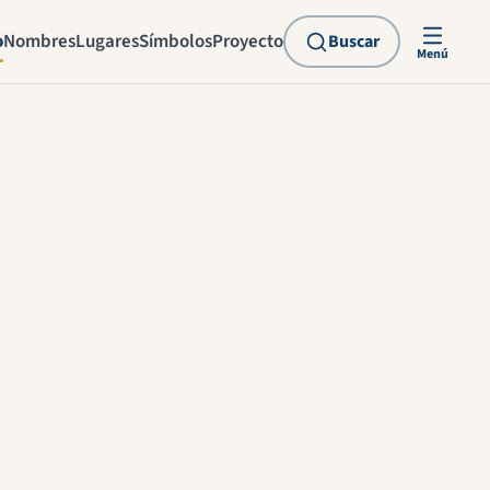
o
Nombres
Lugares
Símbolos
Proyecto
Buscar
Menú