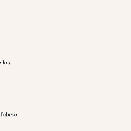
e los
lfabeto