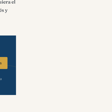
uiera el
és y
s
ra