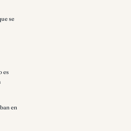
que se
o es
n
aban en