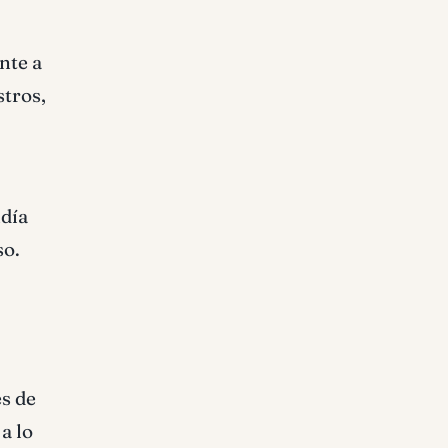
nte a
stros,
ndía
so.
es de
a lo