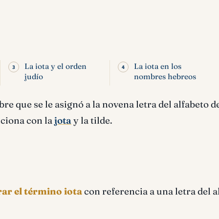
La iota y el orden
La iota en los
judío
nombres hebreos
bre que se le asignó a la novena letra del alfabeto d
nciona con la
jota
y la tilde.
r el término iota
con referencia a una letra del a