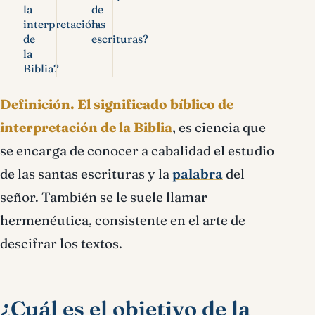
la
de
interpretación
las
de
escrituras?
la
Biblia?
Definición.
El significado bíblico de
interpretación de la Biblia
, es ciencia que
se encarga de conocer a cabalidad el estudio
de las santas escrituras y la
palabra
del
señor. También se le suele llamar
hermenéutica, consistente en el arte de
descifrar los textos.
¿Cuál es el objetivo de la