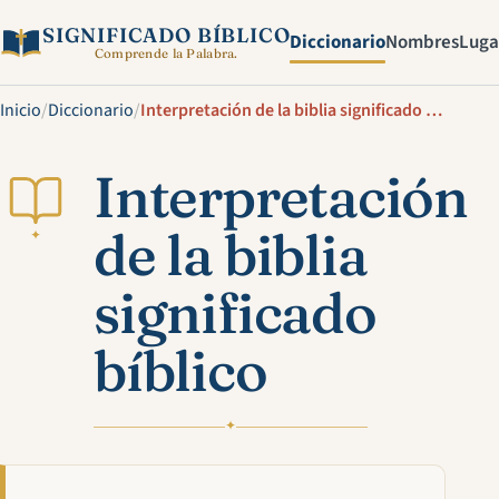
SIGNIFICADO BÍBLICO
Diccionario
Nombres
Luga
Comprende la Palabra.
Inicio
/
Diccionario
/
Interpretación de la biblia significado bíblico
Interpretación
de la biblia
✦
significado
bíblico
✦