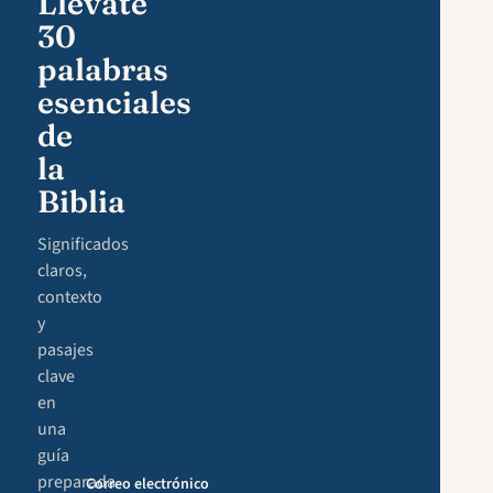
Llévate
30
palabras
esenciales
de
la
Biblia
Significados
claros,
contexto
y
pasajes
clave
en
una
guía
preparada
Correo electrónico