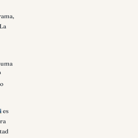
grama,
 La
 suma
ª
mo
i
es
era
tad