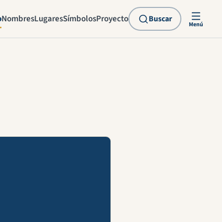
o
Nombres
Lugares
Símbolos
Proyecto
Buscar
Menú
explicación en vídeo