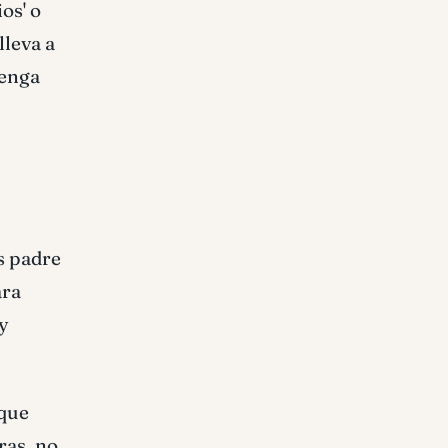
os' o
lleva a
tenga
os padre
ara
y
 que
ras, no