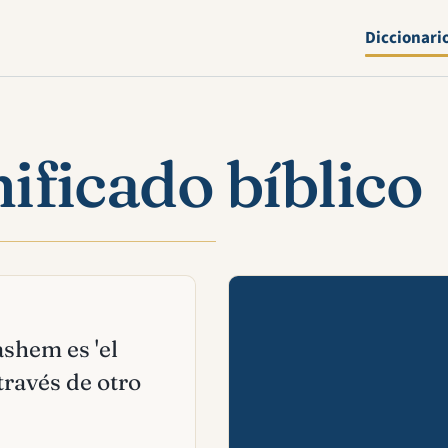
Diccionari
ficado bíblico
Mira esta 
ashem es 'el
ravés de otro