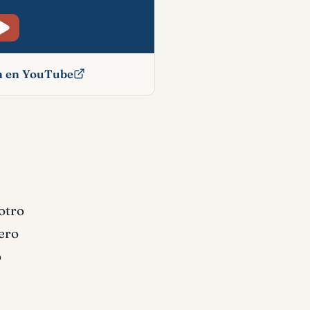
ón en YouTube
ado
otro
pero
o