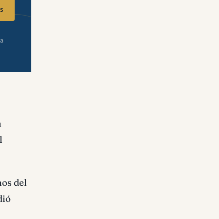
s
ra
n
l
nos del
dió