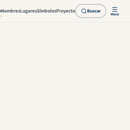
o
Nombres
Lugares
Símbolos
Proyecto
Buscar
Menú