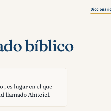
Diccionari
ado bíblico
o , es lugar en el que
id llamado Ahitofel.