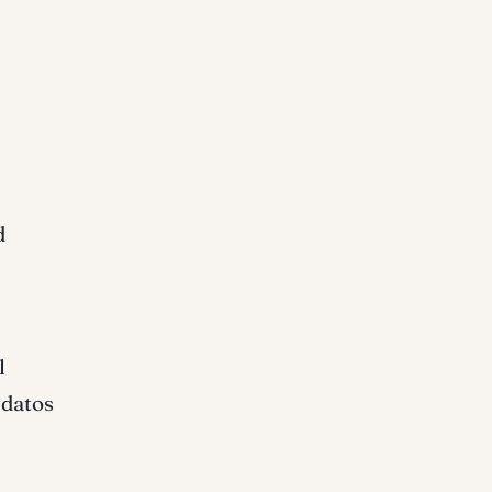
d
l
 datos