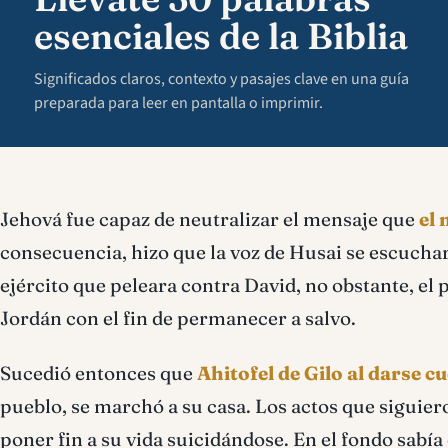
esenciales de la Biblia
Significados claros, contexto y pasajes clave en una guía
preparada para leer en pantalla o imprimir.
Jehová fue capaz de neutralizar el mensaje que
el 
consecuencia, hizo que la voz de Husai se escucha
ejército que peleara contra David, no obstante, el 
Jordán con el fin de permanecer a salvo.
Sucedió entonces que
Ahitofel de Gilo al darse c
pueblo, se marchó a su casa. Los actos que siguie
poner fin a su vida suicidándose. En el fondo sabí