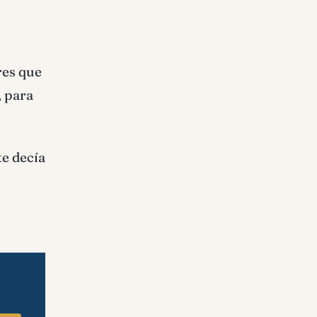
res que
, para
te decía