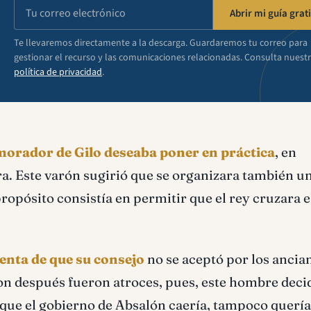
Abrir mi guía grati
Te llevaremos directamente a la descarga. Guardaremos tu correo para
gestionar el recurso y las comunicaciones relacionadas. Consulta nuest
política de privacidad
.
morador de Gilo deseaba poner en práctica
, en
ra. Este varón sugirió que se organizara también u
propósito consistía en permitir que el rey cruzara e
uenta de que su consejo
no se aceptó por los ancia
ron después fueron atroces, pues, este hombre deci
a que el gobierno de Absalón caería, tampoco quería