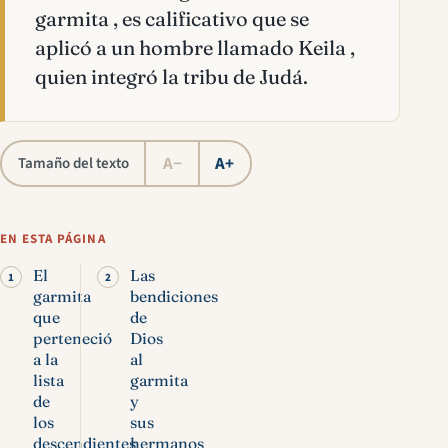
garmita , es calificativo que se
aplicó a un hombre llamado Keila ,
quien integró la tribu de Judá.
A−
A+
Tamaño del texto
EN ESTA PÁGINA
El
Las
garmita
bendiciones
que
de
perteneció
Dios
a la
al
lista
garmita
de
y
los
sus
descendientes
hermanos