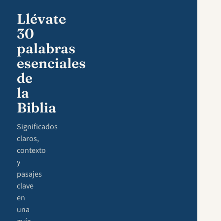
Llévate
30
palabras
esenciales
de
la
Biblia
Significados
claros,
contexto
y
pasajes
clave
en
una