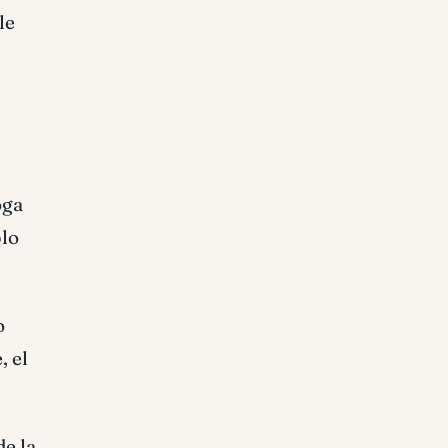
le
oga
plo
o
, el
de la