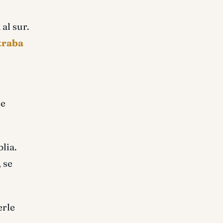
al sur.
traba
ue
lia.
 se
erle