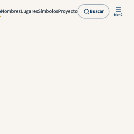
o
Nombres
Lugares
Símbolos
Proyecto
Buscar
Menú