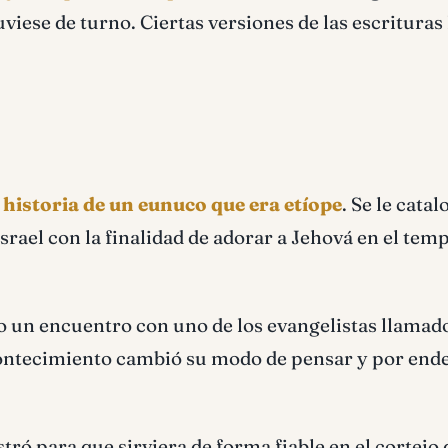
viese de turno. Ciertas versiones de las escrituras 
a historia de un eunuco que era etíope
. Se le catal
rael con la finalidad de adorar a Jehová en el tem
vo un encuentro con uno de los evangelistas llamad
acontecimiento cambió su modo de pensar y por ende
stró para que sirviera de forma fiable en el cortejo 