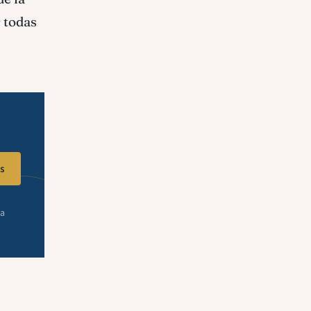
 todas
s
ra