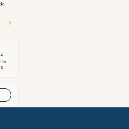
ado
22
ción
26