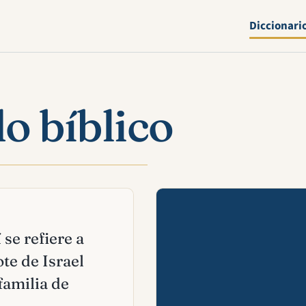
Diccionari
do bíblico
Mira esta 
 se refiere a
te de Israel
 familia de