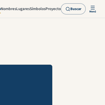
o
Nombres
Lugares
Símbolos
Proyecto
Buscar
Menú
explicación en vídeo