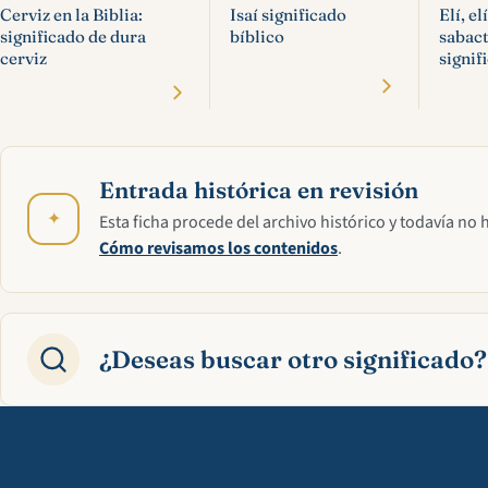
Cerviz en la Biblia:
Isaí significado
Elí, el
significado de dura
bíblico
sabac
cerviz
signif
Entrada histórica en revisión
✦
Esta ficha procede del archivo histórico y todavía no 
Cómo revisamos los contenidos
.
¿Deseas buscar otro significado?