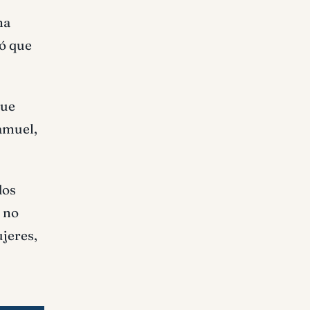
na
só que
que
Samuel,
dos
e no
ujeres,