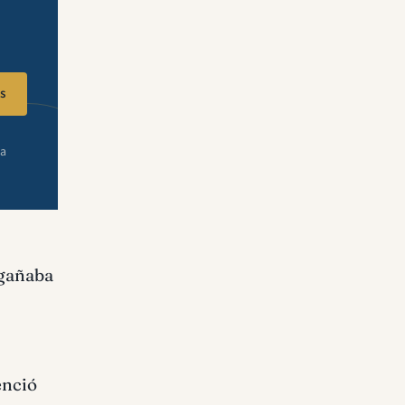
s
ra
egañaba
enció