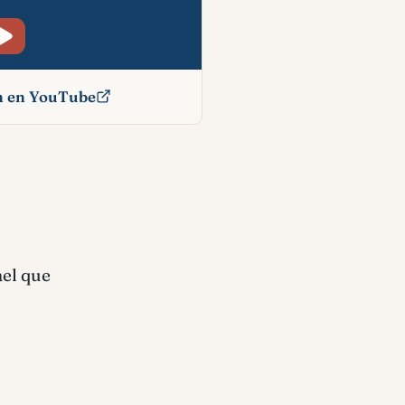
ón en YouTube
ico
ael que