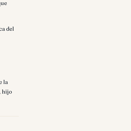
que
ca del
 la
 hijo