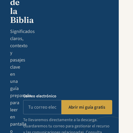
de
la
Biblia
Significados
claros,
contexto
y
pasajes
clave
en
una
guía
preparada
Correo electrónico
para
Abrir mi guía gratis
leer
en
Te llevaremos directamente a la descarga.
pantalla
Guardaremos tu correo para gestionar el recurso
o
y las comunicaciones relacionadas. Consulta