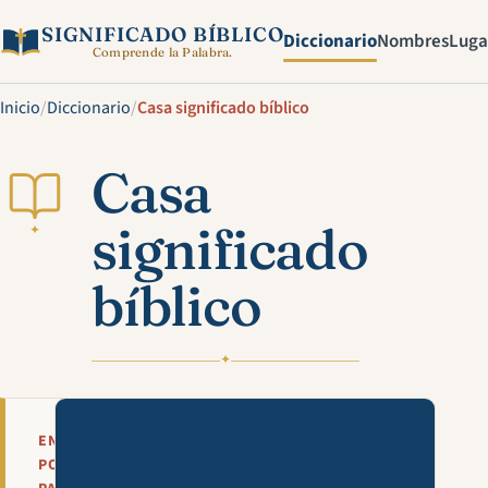
SIGNIFICADO BÍBLICO
Diccionario
Nombres
Luga
Comprende la Palabra.
Inicio
/
Diccionario
/
Casa significado bíblico
Casa
significado
✦
bíblico
✦
Mira esta explicación en víde
EN
POCAS