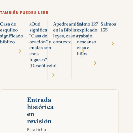
TAMBIÉN PUEDES LEER
Casa de
¿Qué
Apedreamiento
Salmo 127
Salmos
esquileo
significa
en la Biblia:
explicado:
135
significado
“Casa de
leyes, casos y
trabajo,
bíblico
oración” y
contexto
descanso,
cuáles son
casa e
esos
hijos
lugares?
¡Descúbrelo!
Entrada
histórica
en
revisión
Esta ficha