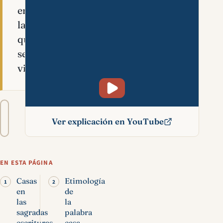
en
la
que
se
vive.
Tamaño
A−
A+
del
Ver explicación en YouTube
texto
Casa significado bíblico
EN ESTA PÁGINA
Casas
Etimología
en
de
las
la
sagradas
palabra
escrituras
casa