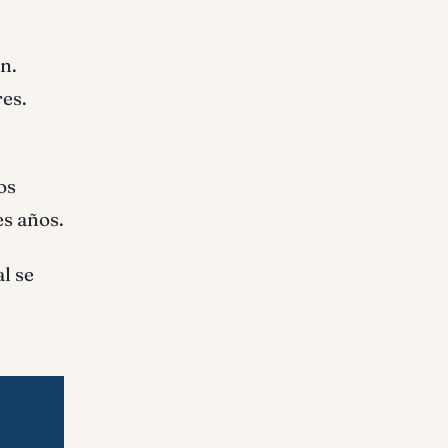
n.
res.
os
es años.
l se