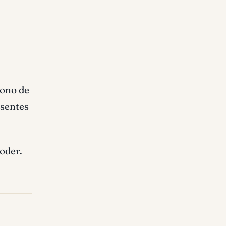
tono de
esentes
oder.