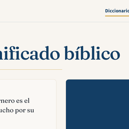
Diccionari
ificado bíblico
Mira esta 
rnero es el
ucho por su