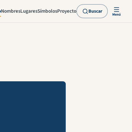
o
Nombres
Lugares
Símbolos
Proyecto
Buscar
Menú
explicación en vídeo