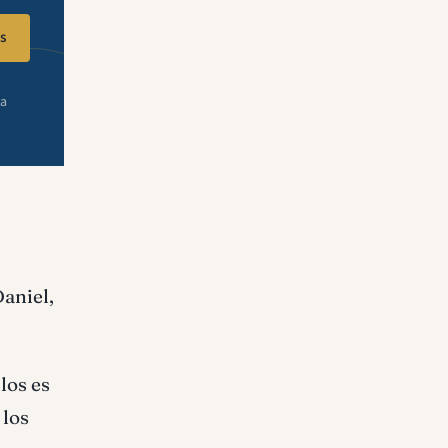
s
ra
Daniel,
los es
 los