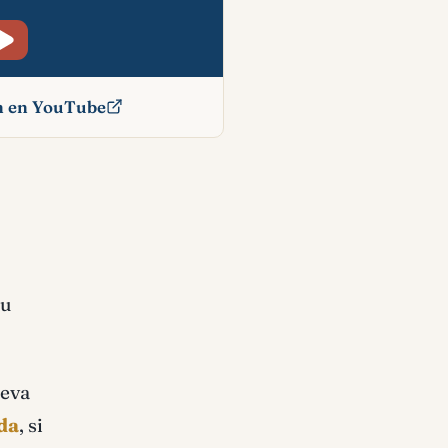
ón en YouTube
cado
su
leva
da
, si