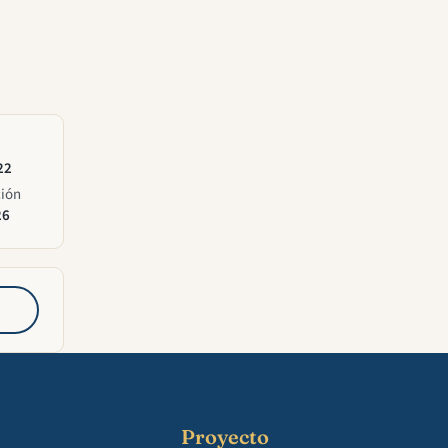
22
ción
26
Proyecto