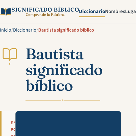
SIGNIFICADO BÍBLICO
Diccionario
Nombres
Luga
Comprende la Palabra.
Inicio
/
Diccionario
/
Bautista significado bíblico
Bautista
significado
✦
bíblico
✦
Mira esta explicación en víde
EN
POCAS