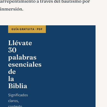
arrepentimiento a través del bautismo por
inmersión.
GUÍA GRATUITA · PDF
Llévate
30
palabras
esenciales
de
la
Biblia
Significados
claros,
contexto