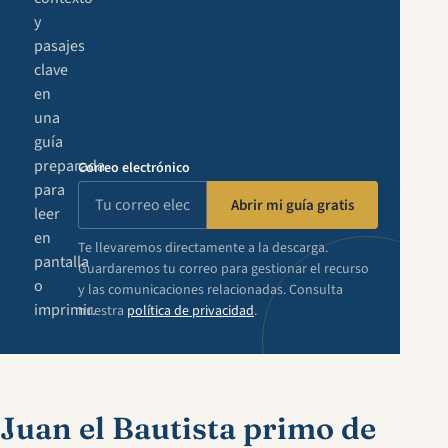
y
pasajes
clave
en
una
guía
preparada
Correo electrónico
para
Abrir mi guía gratis
leer
en
Te llevaremos directamente a la descarga.
pantalla
Guardaremos tu correo para gestionar el recurso
o
y las comunicaciones relacionadas. Consulta
imprimir.
nuestra
política de privacidad
.
Juan el Bautista primo de