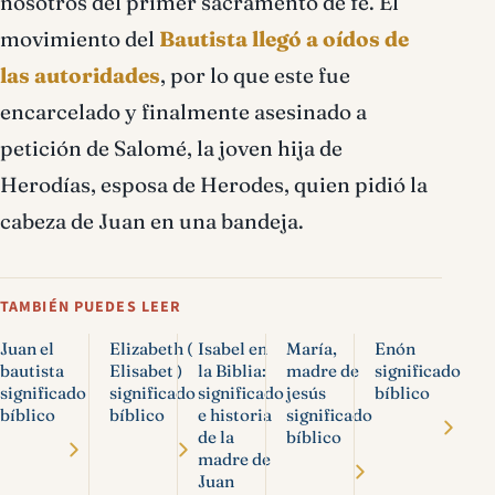
nosotros del primer sacramento de fe. El
movimiento del
Bautista llegó a oídos de
las autoridades
, por lo que este fue
encarcelado y finalmente asesinado a
petición de Salomé, la joven hija de
Herodías, esposa de Herodes, quien pidió la
cabeza de Juan en una bandeja.
TAMBIÉN PUEDES LEER
Juan el
Elizabeth (
Isabel en
María,
Enón
bautista
Elisabet )
la Biblia:
madre de
significado
significado
significado
significado
jesús
bíblico
bíblico
bíblico
e historia
significado
de la
bíblico
madre de
Juan