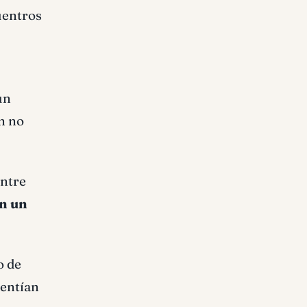
uentros
un
n no
entre
n un
o de
sentían