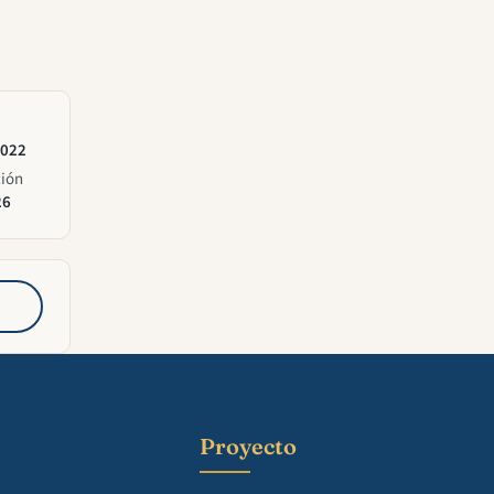
2022
ción
26
Proyecto