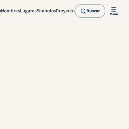
o
Nombres
Lugares
Símbolos
Proyecto
Buscar
Menú