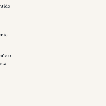
ntido
ente
raño o
esta