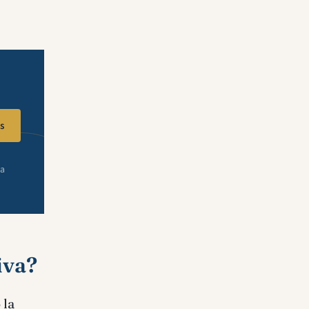
s
ra
iva?
 la