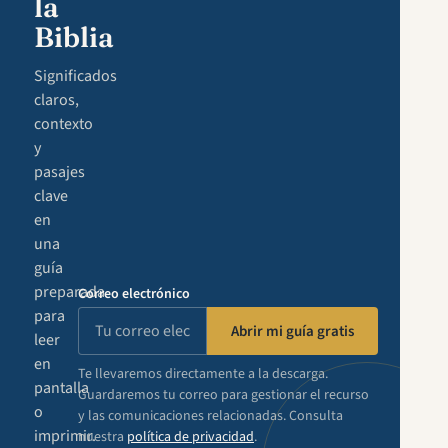
la
Biblia
Significados
claros,
contexto
y
pasajes
clave
en
una
guía
preparada
Correo electrónico
para
Abrir mi guía gratis
leer
en
Te llevaremos directamente a la descarga.
pantalla
Guardaremos tu correo para gestionar el recurso
o
y las comunicaciones relacionadas. Consulta
imprimir.
nuestra
política de privacidad
.