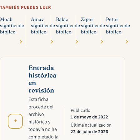
TAMBIÉN PUEDES LEER
Moab
Amav
Balac
Zipor
Petor
significado
significado
significado
significado
significado
bíblico
bíblico
bíblico
bíblico
bíblico
Entrada
histórica
en
revisión
Esta ficha
procede del
Publicado
archivo
1 de mayo de 2022
✦
histórico y
Última actualización
todavía no ha
22 de julio de 2026
completado la