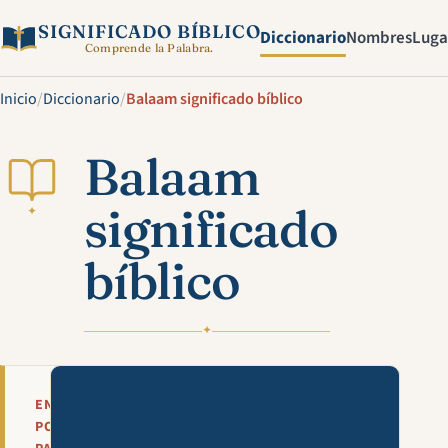
SIGNIFICADO BÍBLICO
Diccionario
Nombres
Luga
Comprende la Palabra.
Inicio
/
Diccionario
/
Balaam significado bíblico
Balaam
significado
✦
bíblico
✦
Mira esta explicación en víde
EN
POCAS