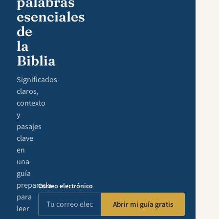
palabras
esenciales
de
la
Biblia
Significados
claros,
contexto
y
pasajes
clave
en
una
guía
preparada
Correo electrónico
para
Abrir mi guía gratis
leer