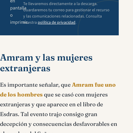
en
Te llevaremos directamente a la descarga.
pantalla
Guardaremos tu correo para gestionar el recurso
o
y las comunicaciones relacionadas. Consulta
imprimir.
nuestra
política de privacidad
.
Amram y las mujeres
extranjeras
Es importante señalar, que
Amram fue uno
de los hombres
que se casó con mujeres
extranjeras y que aparece en el libro de
Esdras. Tal evento trajo consigo gran
decepción y consecuencias desfavorables en