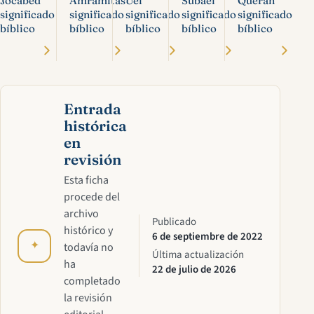
Jocabed
Amramitas
Uel
Subael
Querán
significado
significado
significado
significado
significado
bíblico
bíblico
bíblico
bíblico
bíblico
Entrada
histórica
en
revisión
Esta ficha
procede del
archivo
Publicado
histórico y
6 de septiembre de 2022
✦
todavía no
Última actualización
ha
22 de julio de 2026
completado
la revisión