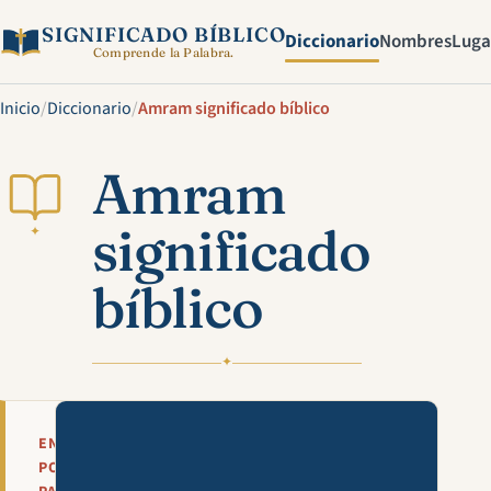
SIGNIFICADO BÍBLICO
Diccionario
Nombres
Luga
Comprende la Palabra.
Inicio
/
Diccionario
/
Amram significado bíblico
Amram
significado
✦
bíblico
✦
Mira esta explicación en víde
EN
POCAS