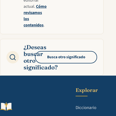
editorial
actual.
Cómo
revisamos
los
contenidos
.
¿Deseas
buscar
Busca otro significado
otro
significado?
Explorar
Diccionario