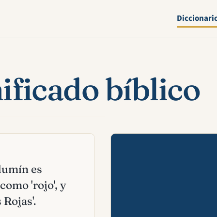
Diccionari
ficado bíblico
Mira esta 
Adumín es
como 'rojo', y
 Rojas'.