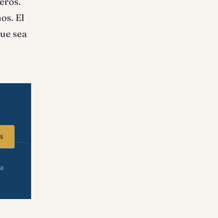
eros.
os. El
que sea
s
ra