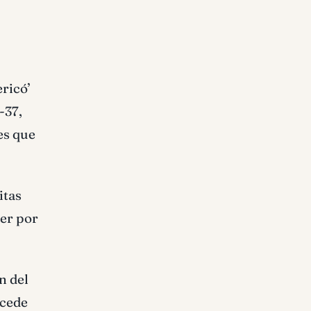
ericó’
-37,
es que
itas
der por
n del
ocede