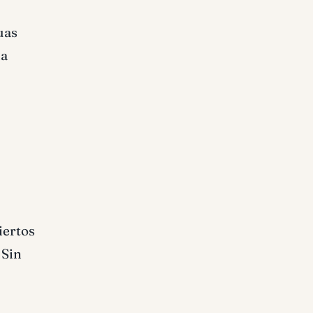
uas
la
iertos
 Sin