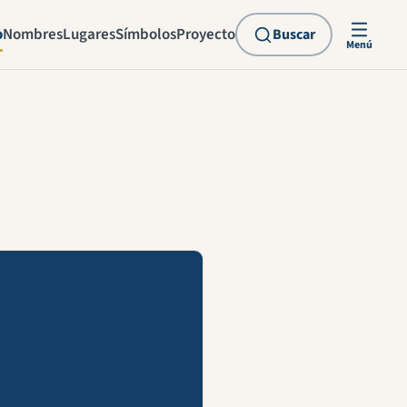
o
Nombres
Lugares
Símbolos
Proyecto
Buscar
Menú
explicación en vídeo