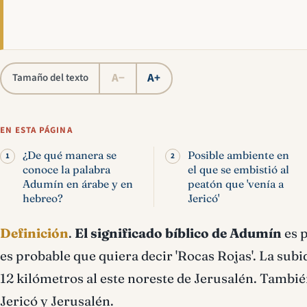
A−
A+
Tamaño del texto
EN ESTA PÁGINA
¿De qué manera se
Posible ambiente en
conoce la palabra
el que se embistió al
Adumín en árabe y en
peatón que 'venía a
hebreo?
Jericó'
Definición
.
El significado bíblico de Adumín
es p
es probable que quiera decir 'Rocas Rojas'. La su
12 kilómetros al este noreste de Jerusalén. También
Jericó y Jerusalén.