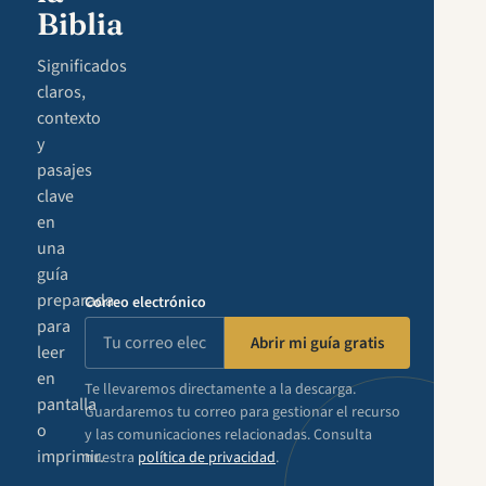
Biblia
Significados
claros,
contexto
y
pasajes
clave
en
una
guía
preparada
Correo electrónico
para
Abrir mi guía gratis
leer
en
Te llevaremos directamente a la descarga.
pantalla
Guardaremos tu correo para gestionar el recurso
o
y las comunicaciones relacionadas. Consulta
imprimir.
nuestra
política de privacidad
.