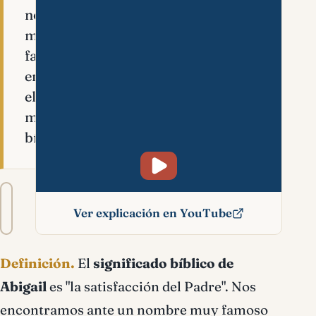
nombre
muy
famoso
en
el
mundo
bíblico.
Tamaño
A−
A+
del
Ver explicación en YouTube
texto
Abigail significado bíblico
Definición.
El
significado bíblico de
Abigail
es "la satisfacción del Padre". Nos
encontramos ante un nombre muy famoso