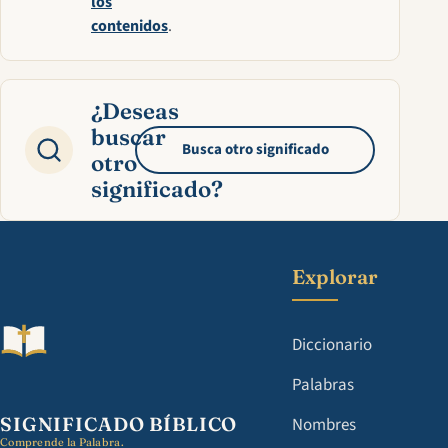
los
contenidos
.
¿Deseas
buscar
Busca otro significado
otro
significado?
Explorar
Diccionario
Palabras
SIGNIFICADO BÍBLICO
Nombres
Comprende la Palabra.