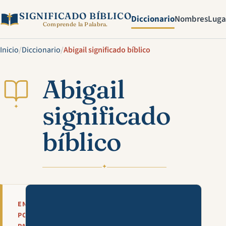
SIGNIFICADO BÍBLICO
Diccionario
Nombres
Luga
Comprende la Palabra.
Inicio
/
Diccionario
/
Abigail significado bíblico
Abigail
significado
✦
bíblico
✦
Mira esta explicación en víde
EN
POCAS